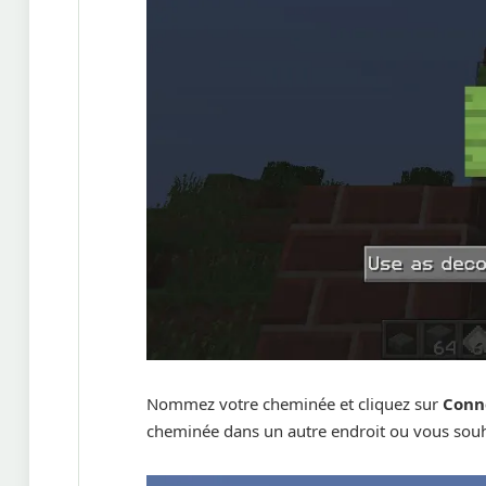
Nommez votre cheminée et cliquez sur
Conn
cheminée dans un autre endroit ou vous souha