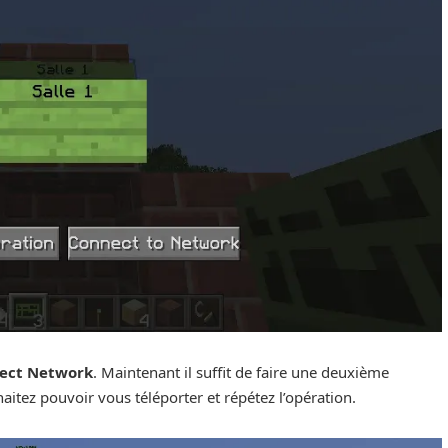
ect Network
. Maintenant il suffit de faire une deuxième
itez pouvoir vous téléporter et répétez l’opération.