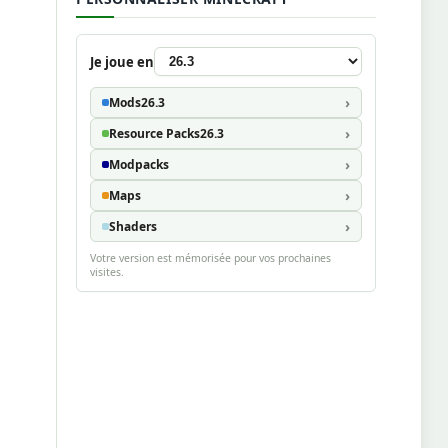
Je joue en
Mods
26.3
Resource Packs
26.3
Modpacks
Maps
Shaders
Votre version est mémorisée pour vos prochaines
visites.