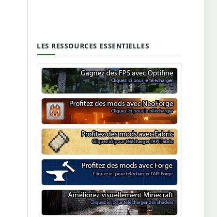
LES RESSOURCES ESSENTIELLES
Optifine
NeoForge
Minecraft Fabric
Minecraft Forge
Shaders Minecraft