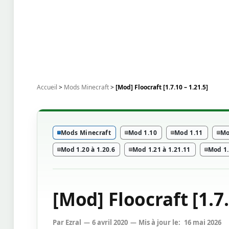
Accueil
>
Mods Minecraft
>
[Mod] Floocraft [1.7.10 – 1.21.5]
Mods Minecraft
Mod 1.10
Mod 1.11
Mo
Mod 1.20 à 1.20.6
Mod 1.21 à 1.21.11
Mod 1
[Mod] Floocraft [1.7.
Par
Ezral
6 avril 2020
Mis à jour le:
16 mai 2026