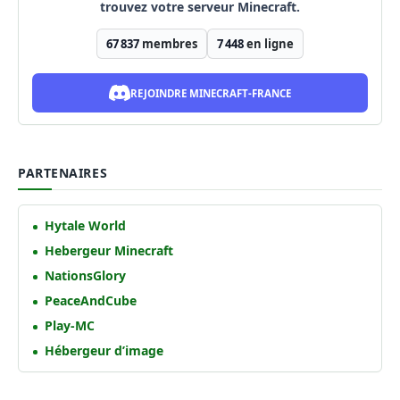
trouvez votre serveur Minecraft.
67 837
membres
7 448
en ligne
REJOINDRE MINECRAFT-FRANCE
PARTENAIRES
Hytale World
Hebergeur Minecraft
NationsGlory
PeaceAndCube
Play-MC
Hébergeur d’image