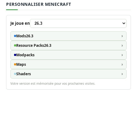
PERSONNALISER MINECRAFT
Je joue en
Mods
26.3
Resource Packs
26.3
Modpacks
Maps
Shaders
Votre version est mémorisée pour vos prochaines visites.