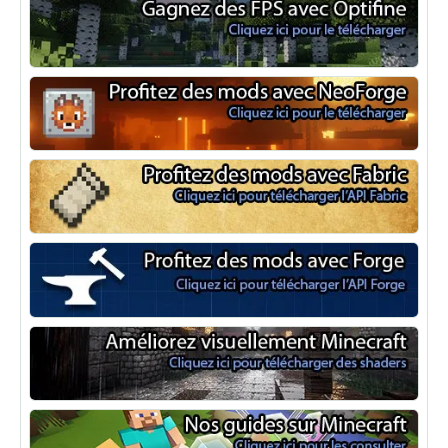
Optifine
NeoForge
Minecraft Fabric
Minecraft Forge
Shaders Minecraft