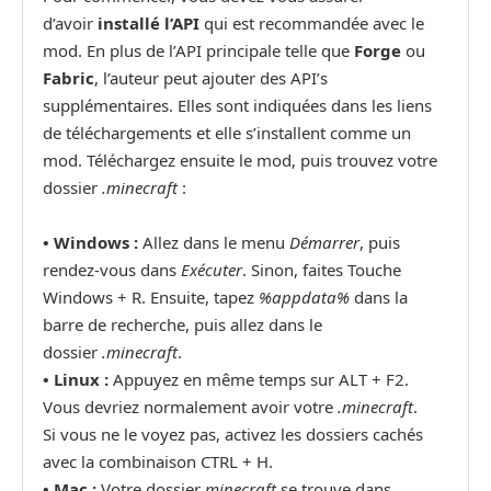
d’avoir
installé l’API
qui est recommandée avec le
mod. En plus de l’API principale telle que
Forge
ou
Fabric
, l’auteur peut ajouter des API’s
supplémentaires. Elles sont indiquées dans les liens
de téléchargements et elle s’installent comme un
mod. Téléchargez ensuite le mod, puis trouvez votre
dossier
.minecraft
:
• Windows :
Allez dans le menu
Démarrer
, puis
rendez-vous dans
Exécuter
. Sinon, faites Touche
Windows + R. Ensuite, tapez
%appdata%
dans la
barre de recherche, puis allez dans le
dossier
.minecraft
.
•
Linux :
Appuyez en même temps sur ALT + F2.
Vous devriez normalement avoir votre
.minecraft
.
Si vous ne le voyez pas, activez les dossiers cachés
avec la combinaison CTRL + H.
•
Mac :
Votre dossier
minecraft
se trouve dans