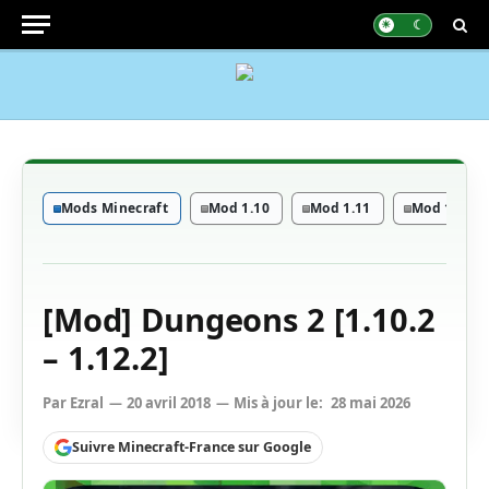
Mods Minecraft
Mod 1.10
Mod 1.11
Mod 1.12
[Mod] Dungeons 2 [1.10.2
– 1.12.2]
Par
Ezral
20 avril 2018
Mis à jour le:
28 mai 2026
Suivre Minecraft-France sur Google