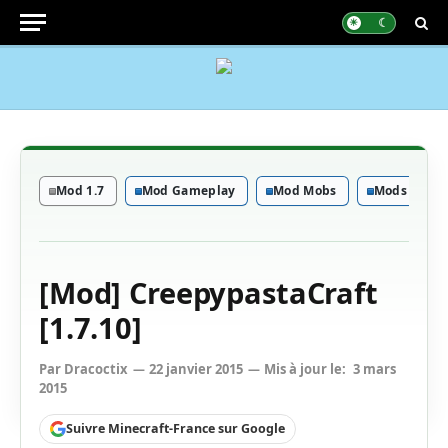
Mod 1.7
Mod Gameplay
Mod Mobs
Mods Minec
[Mod] CreepypastaCraft
[1.7.10]
Par
Dracoctix
22 janvier 2015
Mis à jour le:
3 mars
2015
Suivre Minecraft-France sur Google