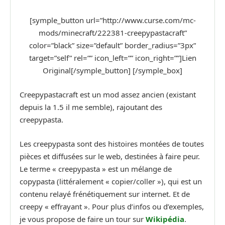
[symple_button url=”http://www.curse.com/mc-
mods/minecraft/222381-creepypastacraft”
color=”black” size=”default” border_radius=”3px”
target=”self” rel=”” icon_left=”” icon_right=””]Lien
Original[/symple_button] [/symple_box]
Creepypastacraft est un mod assez ancien (existant
depuis la 1.5 il me semble), rajoutant des
creepypasta.
Les creepypasta sont des histoires montées de toutes
pièces et diffusées sur le web, destinées à faire peur.
Le terme « creepypasta » est un mélange de
copypasta (littéralement « copier/coller »), qui est un
contenu relayé frénétiquement sur internet. Et de
creepy « effrayant ». Pour plus d’infos ou d’exemples,
je vous propose de faire un tour sur
Wikipédia
.