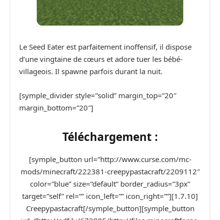
Le Seed Eater est parfaitement inoffensif, il dispose
d’une vingtaine de cœurs et adore tuer les bébé-
villageois. Il spawne parfois durant la nuit.
[symple_divider style=”solid” margin_top=”20″
margin_bottom=”20″]
Téléchargement
:
[symple_button url=”http://www.curse.com/mc-
mods/minecraft/222381-creepypastacraft/2209112″
color=”blue” size=”default” border_radius=”3px”
target=”self” rel=”” icon_left=”” icon_right=””][1.7.10]
Creepypastacraft[/symple_button][symple_button