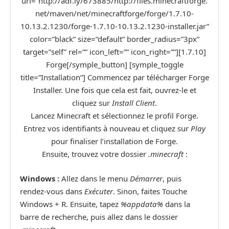
url=”http://adf.ly/673885/http://files.minecraftforge.
net/maven/net/minecraftforge/forge/1.7.10-
10.13.2.1230/forge-1.7.10-10.13.2.1230-installer.jar”
color=”black” size=”default” border_radius=”3px”
target=”self” rel=”” icon_left=”” icon_right=””][1.7.10]
Forge[/symple_button] [symple_toggle
title=”Installation”] Commencez par télécharger Forge
Installer. Une fois que cela est fait, ouvrez-le et
cliquez sur
Install Client
.
Lancez Minecraft et sélectionnez le profil Forge.
Entrez vos identifiants à nouveau et cliquez sur
Play
pour finaliser l’installation de Forge.
Ensuite, trouvez votre dossier
.minecraft
:
Windows :
Allez dans le menu
Démarrer
, puis
rendez-vous dans
Exécuter
. Sinon, faites Touche
Windows + R. Ensuite, tapez
%appdata%
dans la
barre de recherche, puis allez dans le dossier