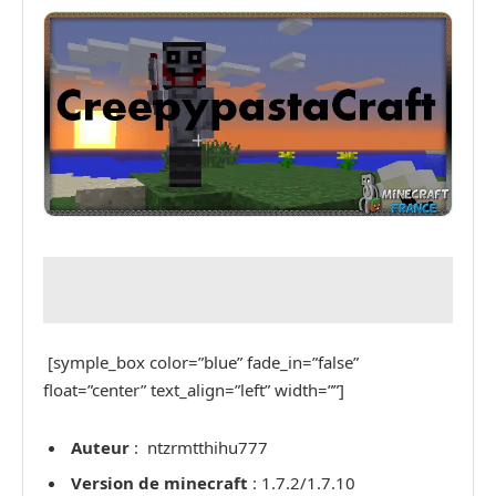
[symple_box color=”blue” fade_in=”false”
float=”center” text_align=”left” width=””]
Auteur
: ntzrmtthihu777
Version de minecraft
: 1.7.2/1.7.10