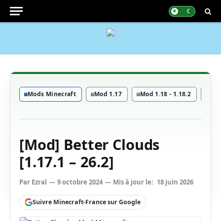
Mods Minecraft
Mod 1.17
Mod 1.18 - 1.18.2
Mod
[Mod] Better Clouds
[1.17.1 – 26.2]
Par
Ezral
9 octobre 2024
Mis à jour le:
18 juin 2026
Suivre Minecraft-France sur Google