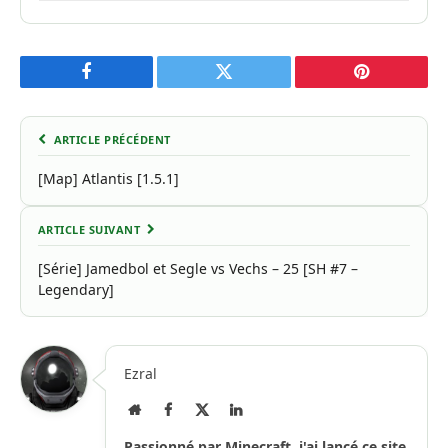
Facebook
Twitter
Pinterest
ARTICLE PRÉCÉDENT
[Map] Atlantis [1.5.1]
ARTICLE SUIVANT
[Série] Jamedbol et Segle vs Vechs – 25 [SH #7 –
Legendary]
Ezral
Site
Facebook
X
LinkedIn
Internet
(Twitter)
Passionné par Minecraft, j'ai lancé ce site