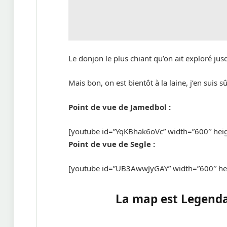
Le donjon le plus chiant qu’on ait exploré ju
Mais bon, on est bientôt à la laine, j’en suis 
Point de vue de Jamedbol :
[youtube id=”YqKBhak6oVc” width=”600″ hei
Point de vue de Segle :
[youtube id=”UB3AwwJyGAY” width=”600″ he
La map est Legendar