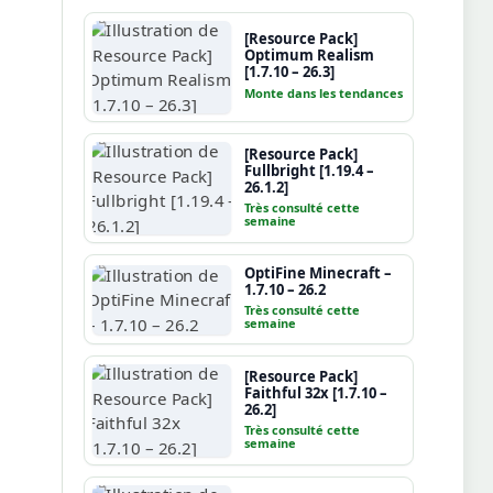
[Resource Pack]
Optimum Realism
[1.7.10 – 26.3]
Monte dans les tendances
[Resource Pack]
Fullbright [1.19.4 –
26.1.2]
Très consulté cette
semaine
OptiFine Minecraft –
1.7.10 – 26.2
Très consulté cette
semaine
[Resource Pack]
Faithful 32x [1.7.10 –
26.2]
Très consulté cette
semaine