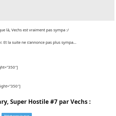
sque là, Vechs est vraiment pas sympa :/
sûr. Et la suite ne s’annonce pas plus sympa…
ght=”350″]
ight=”350″]
y, Super Hostile #7 par Vechs :
Télécharger la map