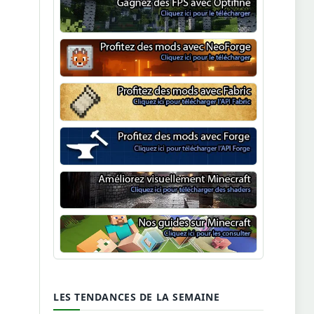
Optifine
NeoForge
Minecraft Fabric
Minecraft Forge
Shaders Minecraft
Guide Minecraft
LES TENDANCES DE LA SEMAINE