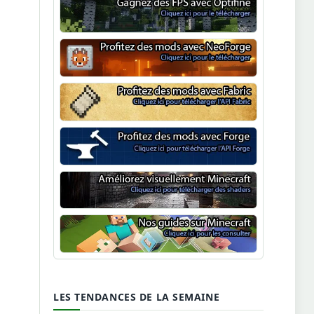
Optifine
NeoForge
Minecraft Fabric
Minecraft Forge
Shaders Minecraft
Guide Minecraft
LES TENDANCES DE LA SEMAINE