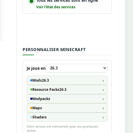
Tous les services sont en ligne
Voir l’état des services
PERSONNALISER MINECRAFT
Je joue en
Mods
26.3
Resource Packs
26.3
Modpacks
Maps
Shaders
Votre version est mémorisée pour vos prochaines
visites.