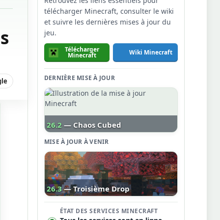
Retrouvez les liens essentiels pour
télécharger Minecraft, consulter le wiki
et suivre les dernières mises à jour du
us
jeu.
Télécharger
Wiki Minecraft
Minecraft
DERNIÈRE MISE À JOUR
gle
26.2
— Chaos Cubed
MISE À JOUR À VENIR
26.3
— Troisième Drop
ÉTAT DES SERVICES MINECRAFT