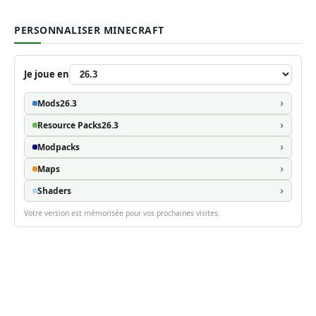
PERSONNALISER MINECRAFT
Je joue en
Mods
26.3
Resource Packs
26.3
Modpacks
Maps
Shaders
Votre version est mémorisée pour vos prochaines visites.