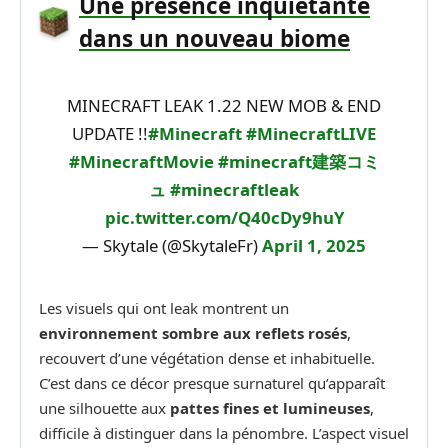
Une présence inquiétante
dans un nouveau biome
MINECRAFT LEAK 1.22 NEW MOB & END
UPDATE !!
#Minecraft
#MinecraftLIVE
#MinecraftMovie
#minecraft建築コミ
ュ
#minecraftleak
pic.twitter.com/Q40cDy9huY
— Skytale (@SkytaleFr)
April 1, 2025
Les visuels qui ont leak montrent un
environnement sombre aux reflets rosés
,
recouvert d’une végétation dense et inhabituelle.
C’est dans ce décor presque surnaturel qu’apparaît
une silhouette aux
pattes fines et lumineuses
,
difficile à distinguer dans la pénombre. L’aspect visuel