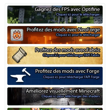
Optifine
NeoForge
Minecraft Fabric
Minecraft Forge
Shaders Minecraft