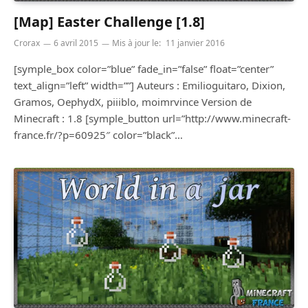
[Map] Easter Challenge [1.8]
Crorax
6 avril 2015
Mis à jour le:
11 janvier 2016
[symple_box color=”blue” fade_in=”false” float=”center”
text_align=”left” width=””] Auteurs : Emilioguitaro, Dixion,
Gramos, OephydX, piiiblo, moimrvince Version de
Minecraft : 1.8 [symple_button url=”http://www.minecraft-
france.fr/?p=60925″ color=”black”…