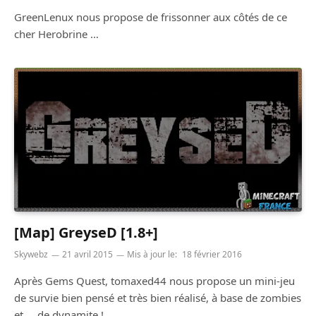
GreenLenux nous propose de frissonner aux côtés de ce
cher Herobrine …
[Map] GreyseD [1.8+]
Skywebz
21 avril 2015
Mis à jour le:
18 février 2016
Après Gems Quest, tomaxed44 nous propose un mini-jeu
de survie bien pensé et très bien réalisé, à base de zombies
et … de dynamite !