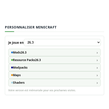
PERSONNALISER MINECRAFT
Je joue en
Mods
26.3
Resource Packs
26.3
Modpacks
Maps
Shaders
Votre version est mémorisée pour vos prochaines visites.