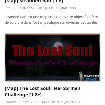
[Map] Stranded Raft [1.8]
Ezral
30 avril 2015
Mis à jour le:
11 janvier 2016
Stranded Raft est une map en 1.8 ou votre objectif va être
de survivre dans l’océan pacifique sur diverses petites îles.
[Map] The Lost Soul : Herobrine’s
Challenge [1.8+]
Skywebz
27 avril 2015
Mis à jour le:
11 janvier 2016