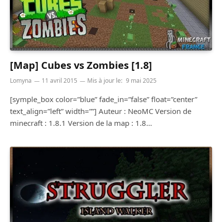
[Map] Cubes vs Zombies [1.8]
Lomyna
11 avril 2015
Mis à jour le:
9 mai 2025
[symple_box color=”blue” fade_in=”false” float=”center”
text_align=”left” width=””] Auteur : NeoMC Version de
minecraft : 1.8.1 Version de la map : 1.8…