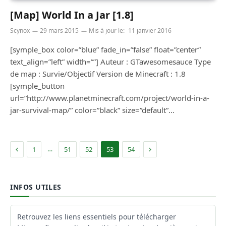
[Map] World In a Jar [1.8]
Scynox
29 mars 2015
Mis à jour le:
11 janvier 2016
[symple_box color=”blue” fade_in=”false” float=”center”
text_align=”left” width=””] Auteur : GTawesomesauce Type
de map : Survie/Objectif Version de Minecraft : 1.8
[symple_button
url=”http://www.planetminecraft.com/project/world-in-a-
jar-survival-map/” color=”black” size=”default”…
Précédent
Suivant
…
1
51
52
53
54
INFOS UTILES
Retrouvez les liens essentiels pour télécharger