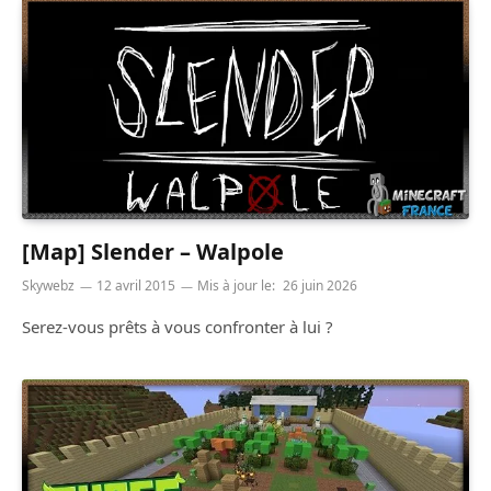
[Map] Slender – Walpole
Skywebz
12 avril 2015
Mis à jour le:
26 juin 2026
Serez-vous prêts à vous confronter à lui ?