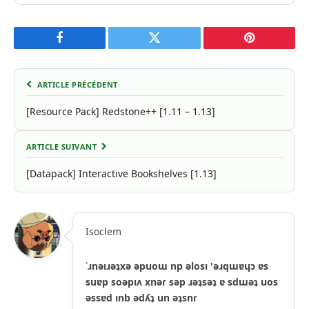
Facebook
Twitter
Pinterest
ARTICLE PRÉCÉDENT
[Resource Pack] Redstone++ [1.11 – 1.13]
ARTICLE SUIVANT
[Datapack] Interactive Bookshelves [1.13]
Isoclem
˙ɹnǝıɹǝʇxǝ ǝpuoɯ np ǝlosı 'ǝɹqɯɐɥɔ ɐs
suɐp soǝpıʌ xnǝɾ sǝp ɹǝʇsǝʇ ɐ sdɯǝʇ uos
ǝssɐd ınb ǝdʎʇ un ǝʇsnɾ