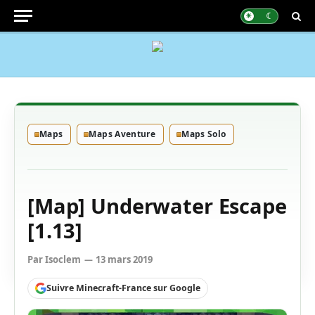
Maps
Maps Aventure
Maps Solo
[Map] Underwater Escape
[1.13]
Par
Isoclem
13 mars 2019
Suivre Minecraft-France sur Google