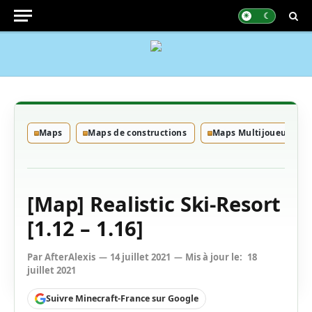
Maps
Maps de constructions
Maps Multijoueurs
[Map] Realistic Ski-Resort
[1.12 – 1.16]
Par
AfterAlexis
14 juillet 2021
Mis à jour le:
18
juillet 2021
Suivre Minecraft-France sur Google