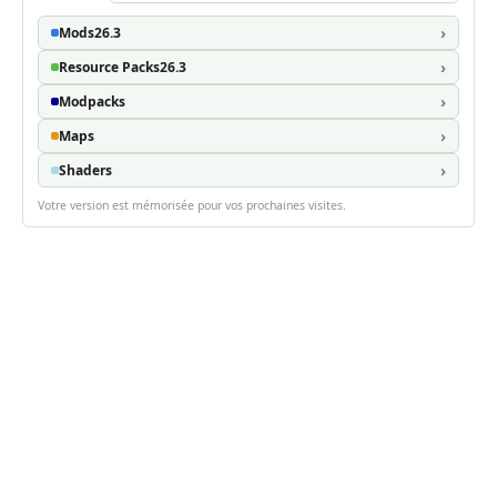
Mods
26.3
Resource Packs
26.3
Modpacks
Maps
Shaders
Votre version est mémorisée pour vos prochaines visites.