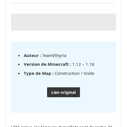
Auteur :
TeamEthyria
Version de Minecraft :
1.12 – 1.16
Type de Map :
Construction / Visite
Lien original
L’été arrive, les tongues et maillots sont de sortie. Et