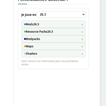
Je joue en
Mods
26.3
Resource Packs
26.3
Modpacks
Maps
Shaders
Votre version est mémorisée pour vos prochaines
visites.