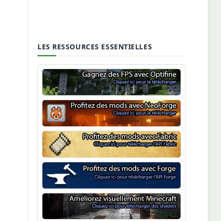
LES RESSOURCES ESSENTIELLES
Optifine
NeoForge
Minecraft Fabric
Minecraft Forge
Shaders Minecraft