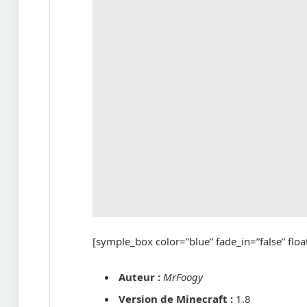
[symple_box color=”blue” fade_in=”false” float
Auteur :
MrFoogy
Version de Minecraft
:
1.8