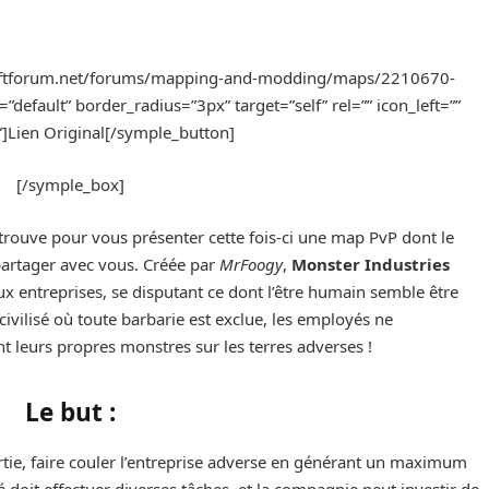
raftforum.net/forums/mapping-and-modding/maps/2210670-
”default” border_radius=”3px” target=”self” rel=”” icon_left=””
”]Lien Original[/symple_button]
[/symple_box]
etrouve pour vous présenter cette fois-ci une map PvP dont le
t partager avec vous. Créée par
MrFoogy
,
Monster Industries
x entreprises, se disputant ce dont l’être humain semble être
vilisé où toute barbarie est exclue, les employés ne
t leurs propres monstres sur les terres adverses !
Le but :
rtie, faire couler l’entreprise adverse en générant un maximum
 doit effectuer diverses tâches, et la compagnie peut investir de