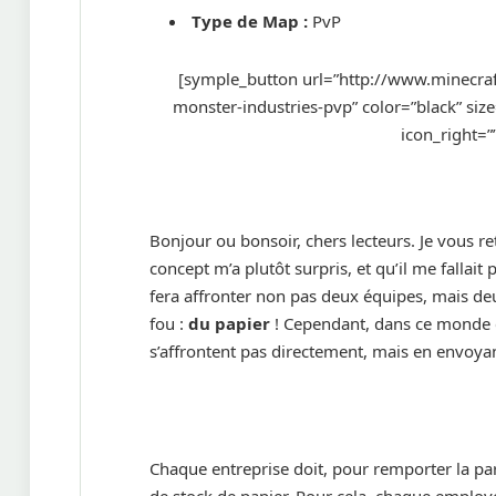
Type de Map :
PvP
[symple_button url=”http://www.minec
monster-industries-pvp” color=”black” size=
icon_right=”
Bonjour ou bonsoir, chers lecteurs. Je vous r
concept m’a plutôt surpris, et qu’il me fallai
fera affronter non pas deux équipes, mais deu
fou :
du papier
! Cependant, dans ce monde ci
s’affrontent pas directement, mais en envoyan
Chaque entreprise doit, pour remporter la pa
de stock de papier. Pour cela, chaque employé