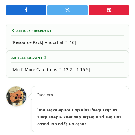
Facebook
Twitter
Pinterest
ARTICLE PRÉCÉDENT
[Resource Pack] Andorhal [1.16]
ARTICLE SUIVANT
[Mod] More Cauldrons [1.12.2 – 1.16.5]
Isoclem
˙ɹnǝıɹǝʇxǝ ǝpuoɯ np ǝlosı 'ǝɹqɯɐɥɔ ɐs
suɐp soǝpıʌ xnǝɾ sǝp ɹǝʇsǝʇ ɐ sdɯǝʇ uos
ǝssɐd ınb ǝdʎʇ un ǝʇsnɾ