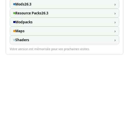
Mods
26.3
Resource Packs
26.3
Modpacks
Maps
Shaders
Votre version est mémorisée pour vos prochaines visites.