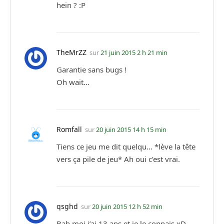
hein ? :P
TheMrZZ
sur
21 juin 2015 2 h 21 min
Garantie sans bugs !
Oh wait…
Romfall
sur
20 juin 2015 14 h 15 min
Tiens ce jeu me dit quelqu… *lève la tête
vers ça pile de jeu* Ah oui c’est vrai.
qsghd
sur
20 juin 2015 12 h 52 min
Bah moi j’ai 13 ans et je le connais xD