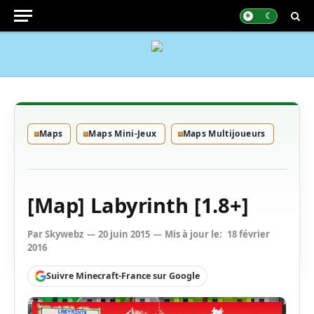
Maps
Maps Mini-Jeux
Maps Multijoueurs
[Map] Labyrinth [1.8+]
Par
Skywebz
20 juin 2015
Mis à jour le:
18 février
2016
Suivre Minecraft-France sur Google