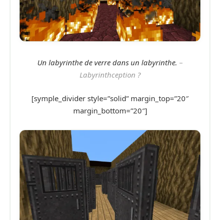
Un labyrinthe de verre dans un labyrinthe.
–
Labyrinthception ?
[symple_divider style=”solid” margin_top=”20″
margin_bottom=”20″]