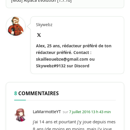
[Mod] Alpaca Evolution [1.7.10]
Skywebz
X
(Twitter)
Alex, 25 ans, rédacteur préféré de ton
rédacteur préféré. Contact :
skailleouebze@gmail.com
ou
Skywebz#9132 sur Discord
8
COMMENTAIRES
LaMarmotteYT
sur
7 juillet 2016 13 h 43 min
j’ai 14 ans et pourtant j’y joue depuis mes
8 ans (de moins en moins, mais j’y joue