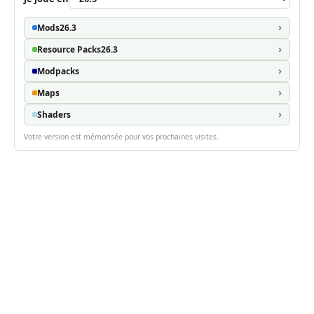
Mods
26.3
Resource Packs
26.3
Modpacks
Maps
Shaders
Votre version est mémorisée pour vos prochaines visites.