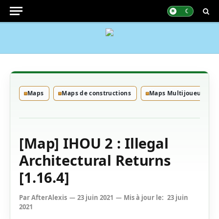
Maps
Maps de constructions
Maps Multijoueurs
[Map] IHOU 2 : Illegal
Architectural Returns
[1.16.4]
Par
AfterAlexis
23 juin 2021
Mis à jour le:
23 juin
2021