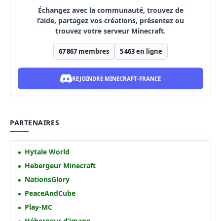
Échangez avec la communauté, trouvez de
l’aide, partagez vos créations, présentez ou
trouvez votre serveur Minecraft.
67 867
membres
5 463
en ligne
REJOINDRE MINECRAFT-FRANCE
PARTENAIRES
Hytale World
Hebergeur Minecraft
NationsGlory
PeaceAndCube
Play-MC
Hébergeur d’image