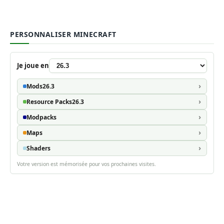
PERSONNALISER MINECRAFT
Je joue en
Mods
26.3
Resource Packs
26.3
Modpacks
Maps
Shaders
Votre version est mémorisée pour vos prochaines visites.