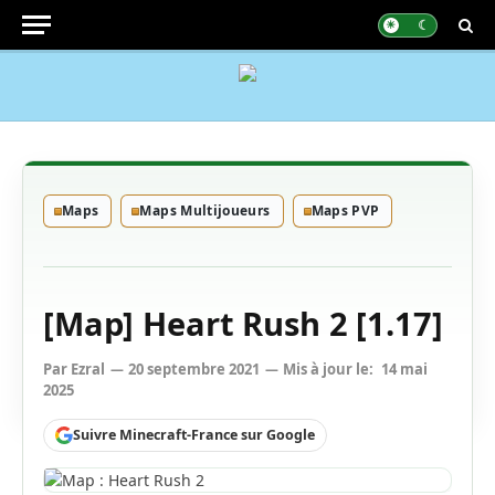
Maps
Maps Multijoueurs
Maps PVP
[Map] Heart Rush 2 [1.17]
Par
Ezral
20 septembre 2021
Mis à jour le:
14 mai
2025
Suivre Minecraft-France sur Google