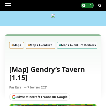
Maps
Maps Aventure
Maps Aventure Bedrock
[Map] Gendry’s Tavern
[1.15]
Par
Ezral
7 février 2021
Suivre Minecraft-France sur Google