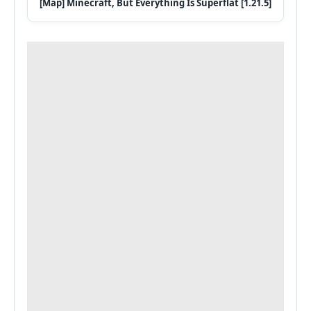
[Map] Minecraft, But Everything Is Superflat [1.21.5]