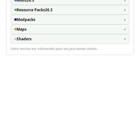
Mods
26.3
Resource Packs
26.3
Modpacks
Maps
Shaders
Votre version est mémorisée pour vos prochaines visites.