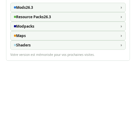
Mods
26.3
Resource Packs
26.3
Modpacks
Maps
Shaders
Votre version est mémorisée pour vos prochaines visites.