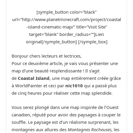
[symple_button color=”black”
url=”http://www.planetminecraft.com/project/coastal
-island-cinematic-map/” title=”Visit Site”
target=”blank” border_radius=””]Lien
original[/symple_button] [/symple_box]​
Bonjour chers lecteurs et lectrices,
Pour ce deuxième article, je vais vous présenter une
map d’une beauté resplendissante ! Il s’agit
de
Coastal Island
, une map entièrement créée grâce
à WorldPainter et ceci par
nic1010
qui a passé plus
de cinq heures pour réaliser cette map splendide.
Vous serez plongé dans une map inspirée de l’Ouest
canadien, réputé pour avoir des paysages à couper le
souffle. Le paysage est d’un réalisme surprenant, les
montagnes aux allures des
Montagnes Rocheuses
, les