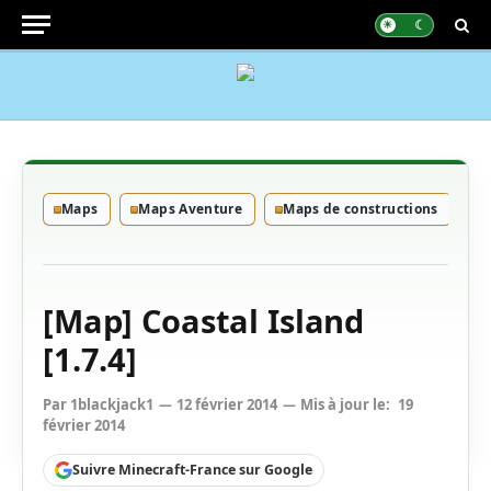
Maps
Maps Aventure
Maps de constructions
[Map] Coastal Island
[1.7.4]
Par
1blackjack1
12 février 2014
Mis à jour le:
19
février 2014
Suivre Minecraft-France sur Google