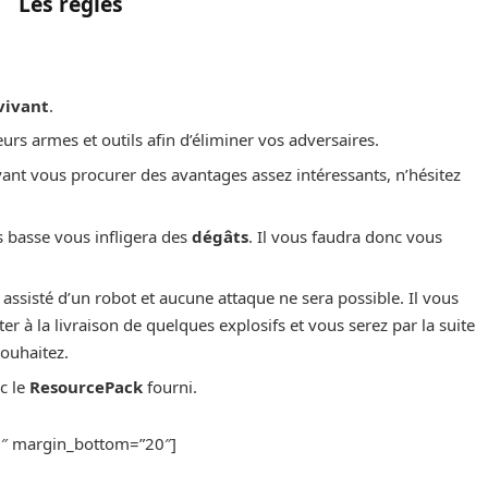
Les règles
vivant
.
eurs armes et outils afin d’éliminer vos adversaires.
nt vous procurer des avantages assez intéressants, n’hésitez
s basse vous infligera des
dégâts
. Il vous faudra donc vous
 assisté d’un robot et aucune attaque ne sera possible. Il vous
er à la livraison de quelques explosifs et vous serez par la suite
souhaitez.
c le
ResourcePack
fourni.
20″ margin_bottom=”20″]