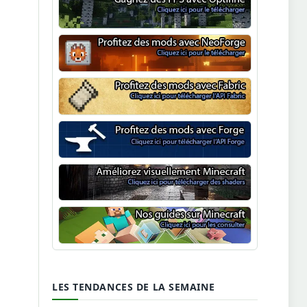
Optifine
NeoForge
Minecraft Fabric
Minecraft Forge
Shaders Minecraft
Guide Minecraft
LES TENDANCES DE LA SEMAINE