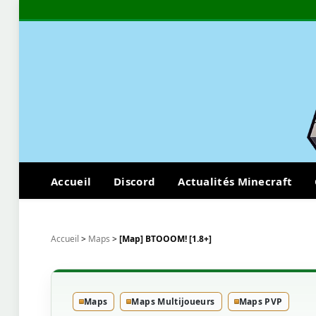
Accueil
Discord
Actualités Minecraft
Accueil
>
Maps
>
[Map] BTOOOM! [1.8+]
Maps
Maps Multijoueurs
Maps PVP