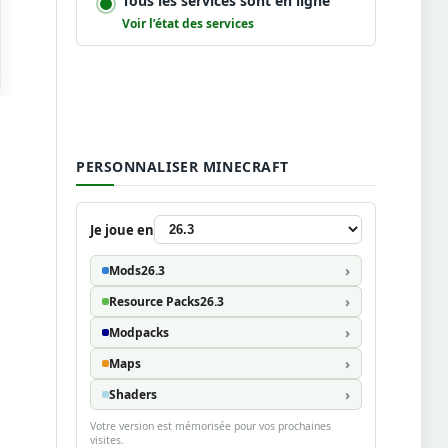
Tous les services sont en ligne
Voir l’état des services
PERSONNALISER MINECRAFT
Je joue en
Mods
26.3
Resource Packs
26.3
Modpacks
Maps
Shaders
Votre version est mémorisée pour vos prochaines
visites.