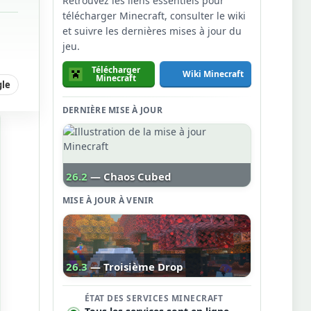
Retrouvez les liens essentiels pour
télécharger Minecraft, consulter le wiki
et suivre les dernières mises à jour du
jeu.
Télécharger
Wiki Minecraft
Minecraft
gle
DERNIÈRE MISE À JOUR
26.2
— Chaos Cubed
MISE À JOUR À VENIR
26.3
— Troisième Drop
ÉTAT DES SERVICES MINECRAFT