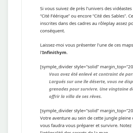
Si vous suivez de près l’univers des vidéaste
“Cité Féérique” ou encore “Cité des Sables”. C
inscrites dans des cadres au rôleplay assez p
conséquent.
Laissez-moi vous présenter l’une de ces map
l’
Infinithym
.
[symple_divider style=”solid” margin_top=”
Vous avez été enlevé et contraint de par
Largués sur une île déserte, vous ne di
grenades pour survivre. Une vingtaine de
offrir la villa de ses rêves.
[symple_divider style=”solid” margin_top=”
Votre aventure au sein de cette jungle pleine 
vous faudra vous préparer et survivre. Notez q
l’intégralité des secrets de la map.