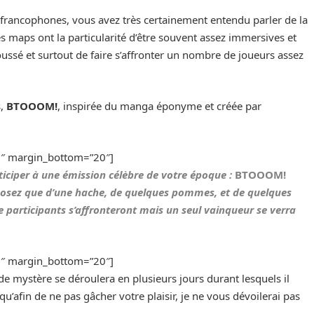
s francophones, vous avez très certainement entendu parler de la
es maps ont la particularité d’être souvent assez immersives et
oussé et surtout de faire s’affronter un nombre de joueurs assez
s,
BTOOOM!
, inspirée du manga éponyme et créée par
20″ margin_bottom=”20″]
ticiper à une émission célèbre de votre époque :
BTOOOM!
sposez que d’une hache, de quelques pommes, et de quelques
 participants s’affronteront mais un seul vainqueur se verra
20″ margin_bottom=”20″]
de mystère se déroulera en plusieurs jours durant lesquels il
u’afin de ne pas gâcher votre plaisir, je ne vous dévoilerai pas