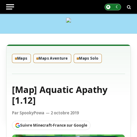
Maps
Maps Aventure
Maps Solo
[Map] Aquatic Apathy
[1.12]
Par
SpookyPowa
2 octobre 2019
Suivre Minecraft-France sur Google