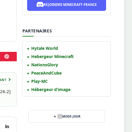
REJOINDRE MINECRAFT-FRANCE
PARTENAIRES
Hytale World
Hebergeur Minecraft
Pinterest
NationsGlory
PeaceAndCube
VANT
Play-MC
Hébergeur d’image
26.2]
MODE JOUR
book
X
LinkedIn