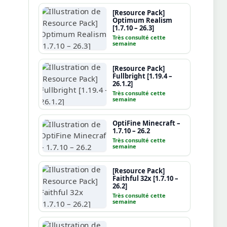
[Resource Pack]
Optimum Realism
[1.7.10 – 26.3]
Très consulté cette
semaine
[Resource Pack]
Fullbright [1.19.4 –
26.1.2]
Très consulté cette
semaine
OptiFine Minecraft –
1.7.10 – 26.2
Très consulté cette
semaine
[Resource Pack]
Faithful 32x [1.7.10 –
26.2]
Très consulté cette
semaine