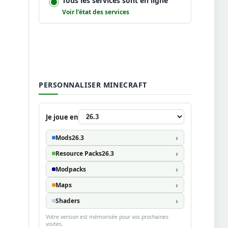
Tous les services sont en ligne
Voir l’état des services
PERSONNALISER MINECRAFT
Je joue en
Mods
26.3
Resource Packs
26.3
Modpacks
Maps
Shaders
Votre version est mémorisée pour vos prochaines
visites.