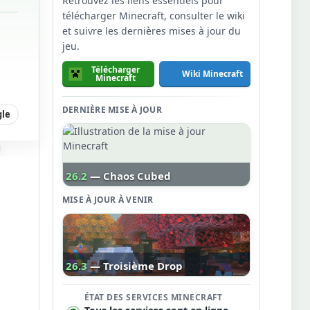
Retrouvez les liens essentiels pour
télécharger Minecraft, consulter le wiki
et suivre les dernières mises à jour du
jeu.
Télécharger
Wiki Minecraft
Minecraft
DERNIÈRE MISE À JOUR
gle
26.2
— Chaos Cubed
MISE À JOUR À VENIR
26.3
— Troisième Drop
ÉTAT DES SERVICES MINECRAFT