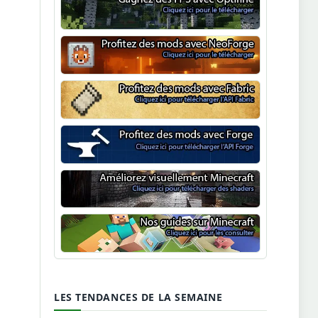
Optifine
NeoForge
Minecraft Fabric
Minecraft Forge
Shaders Minecraft
Guide Minecraft
LES TENDANCES DE LA SEMAINE