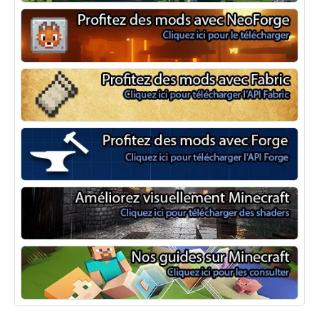
Optifine
NeoForge
Minecraft Fabric
Minecraft Forge
Shaders Minecraft
Guide Minecraft