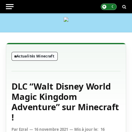
Actualités Minecraft
DLC “Walt Disney World
Magic Kingdom
Adventure” sur Minecraft
!
Par
Ezral
16 novembre 2021
Mis à jour le:
16