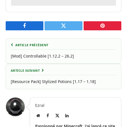
Facebook
Twitter
Pinterest
ARTICLE PRÉCÉDENT
[Mod] Controllable [1.12.2 – 26.2]
ARTICLE SUIVANT
[Resource Pack] Stylized Potions [1.17 – 1.18]
Ezral
Site
Facebook
X
LinkedIn
Internet
(Twitter)
Passionné par Minecraft, j'ai lancé ce site