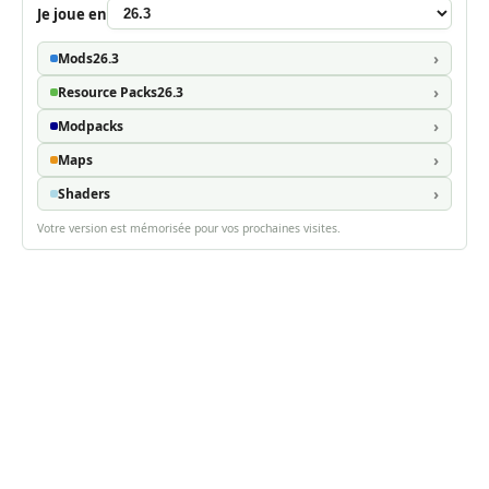
Je joue en
Mods
26.3
Resource Packs
26.3
Modpacks
Maps
Shaders
Votre version est mémorisée pour vos prochaines visites.