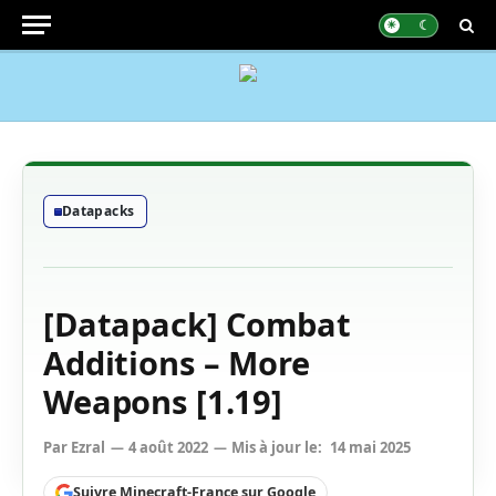
Datapacks
[Datapack] Combat
Additions – More
Weapons [1.19]
Par
Ezral
4 août 2022
Mis à jour le:
14 mai 2025
Suivre Minecraft-France sur Google