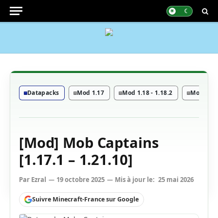
Datapacks
Mod 1.17
Mod 1.18 - 1.18.2
Mod 1.19 
[Mod] Mob Captains
[1.17.1 – 1.21.10]
Par
Ezral
19 octobre 2025
Mis à jour le:
25 mai 2026
Suivre Minecraft-France sur Google