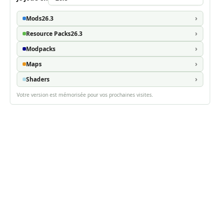
Mods
26.3
Resource Packs
26.3
Modpacks
Maps
Shaders
Votre version est mémorisée pour vos prochaines visites.