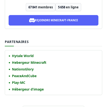
67 841
membres
5 658
en ligne
REJOINDRE MINECRAFT-FRANCE
PARTENAIRES
Hytale World
Hebergeur Minecraft
NationsGlory
PeaceAndCube
Play-MC
Hébergeur d’image