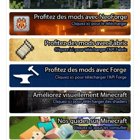
Optifine
NeoForge
Minecraft Fabric
Minecraft Forge
Shaders Minecraft
Guide Minecraft