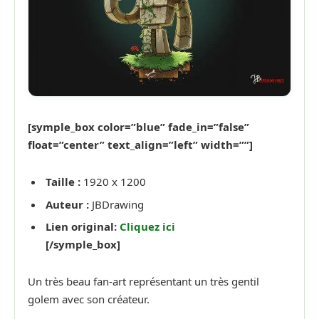
[symple_box color=”blue” fade_in=”false”
float=”center” text_align=”left” width=””]
Taille :
1920 x 1200
Auteur :
JBDrawing
Lien original:
Cliquez ici
[/symple_box]
Un très beau fan-art représentant un très gentil
golem avec son créateur.