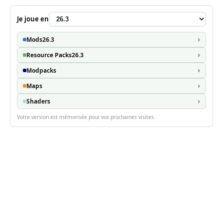
Je joue en
Mods
26.3
Resource Packs
26.3
Modpacks
Maps
Shaders
Votre version est mémorisée pour vos prochaines visites.