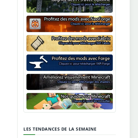
Optifine
NeoForge
Minecraft Fabric
Minecraft Forge
Shaders Minecraft
Guide Minecraft
LES TENDANCES DE LA SEMAINE