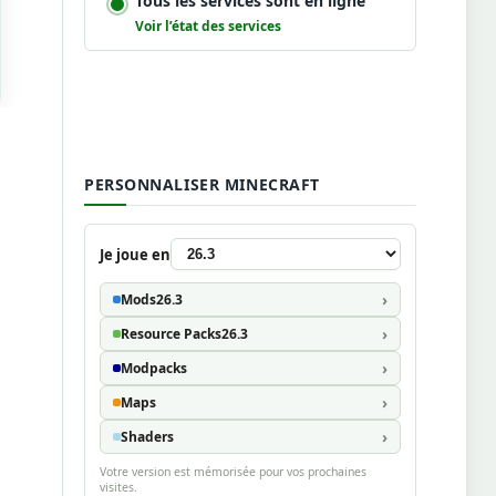
Tous les services sont en ligne
Voir l’état des services
PERSONNALISER MINECRAFT
Je joue en
Mods
26.3
Resource Packs
26.3
Modpacks
Maps
Shaders
Votre version est mémorisée pour vos prochaines
visites.