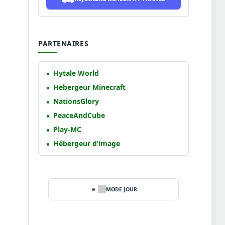
PARTENAIRES
Hytale World
Hebergeur Minecraft
NationsGlory
PeaceAndCube
Play-MC
Hébergeur d’image
MODE JOUR