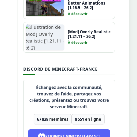
Better Animations
[1.16.5 – 26.2]
À découvrir
[Mod] Overly Realistic
[1.21.11 – 26.2]
À découvrir
DISCORD DE MINECRAFT-FRANCE
Échangez avec la communauté,
trouvez de l’aide, partagez vos
créations, présentez ou trouvez votre
serveur Minecraft.
67 839
membres
8 551
en ligne
REJOINDRE MINECRAFT-FRANCE