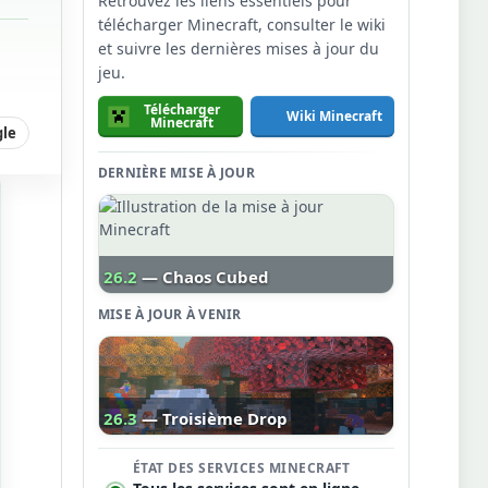
Retrouvez les liens essentiels pour
télécharger Minecraft, consulter le wiki
et suivre les dernières mises à jour du
jeu.
Télécharger
Wiki Minecraft
Minecraft
gle
DERNIÈRE MISE À JOUR
26.2
— Chaos Cubed
MISE À JOUR À VENIR
26.3
— Troisième Drop
ÉTAT DES SERVICES MINECRAFT