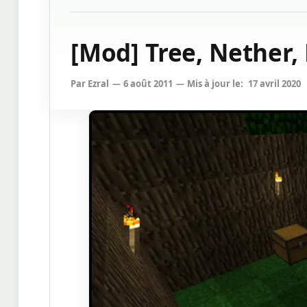
[Mod] Tree, Nether,
Par
Ezral
6 août 2011
Mis à jour le:
17 avril 2020