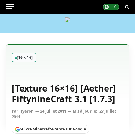
[16 x 16]
[Texture 16×16] [Aether]
FiftynineCraft 3.1 [1.7.3]
Par
Hyeron
24 juillet 2011
Mis à jour le:
27 juillet
2011
Suivre Minecraft-France sur Google