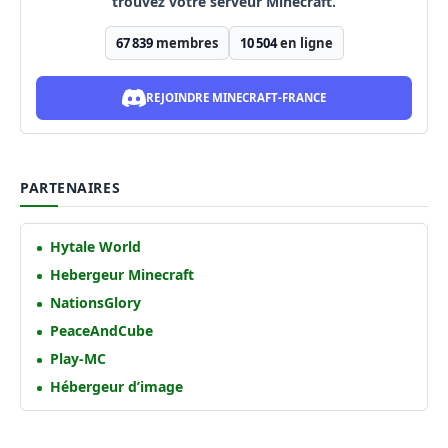
trouvez votre serveur Minecraft.
67 839
membres
10 504
en ligne
REJOINDRE MINECRAFT-FRANCE
PARTENAIRES
Hytale World
Hebergeur Minecraft
NationsGlory
PeaceAndCube
Play-MC
Hébergeur d’image