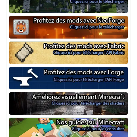
Optifine
NeoForge
Minecraft Fabric
Minecraft Forge
Shaders Minecraft