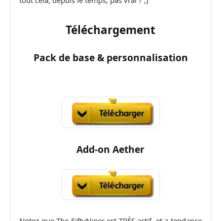
tout cela, depuis le temps, pas vrai ? ;)
Téléchargement
Pack de base & personnalisation
Add-on Aether
Notez que The FiftyNiner est TRÈS actif, et a tendance