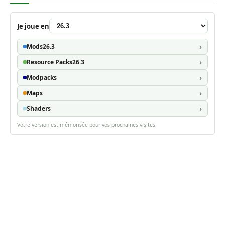
Je joue en
Mods
26.3
Resource Packs
26.3
Modpacks
Maps
Shaders
Votre version est mémorisée pour vos prochaines visites.