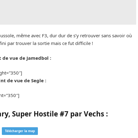
ussole, même avec F3, dur dur de s’y retrouver sans savoir où
ni par trouver la sortie mais ce fut difficile !
t de vue de Jamedbol :
ght=”350″]
int de vue de Segle :
ht=”350″]
y, Super Hostile #7 par Vechs :
Télécharger la map