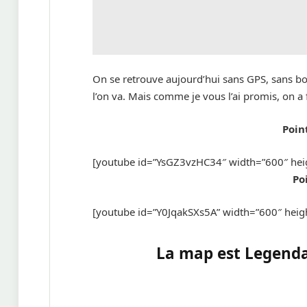
On se retrouve aujourd’hui sans GPS, sans bo
l’on va. Mais comme je vous l’ai promis, on a fi
Poin
[youtube id=”YsGZ3vzHC34″ width=”600″ hei
Po
[youtube id=”Y0JqakSXs5A” width=”600″ heig
La map est Legendar