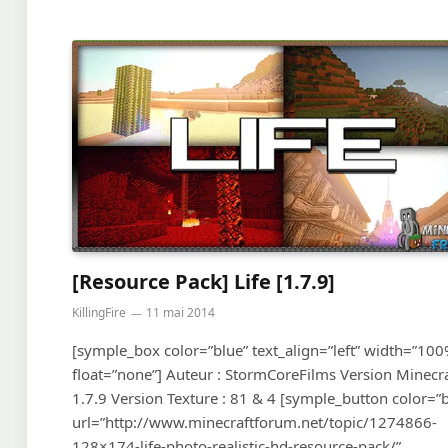
[Resource Pack] Life [1.7.9]
KillingFire
11 mai 2014
[symple_box color=”blue” text_align=”left” width=”100
float=”none”] Auteur : StormCoreFilms Version Minecra
1.7.9 Version Texture : 81 & 4 [symple_button color=”b
url=”http://www.minecraftforum.net/topic/1274866-
128×174-life-photo-realistic-hd-resource-pack/”…