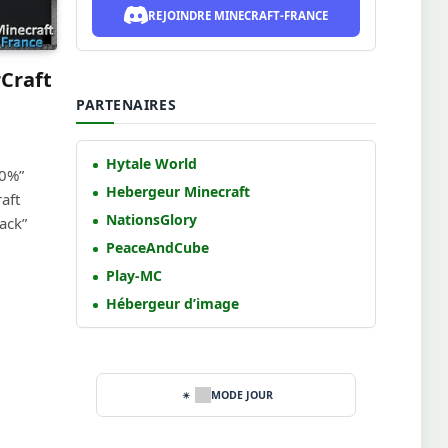
REJOINDRE MINECRAFT-FRANCE
rCraft
PARTENAIRES
Hytale World
00%”
Hebergeur Minecraft
aft
NationsGlory
ack”
PeaceAndCube
Play-MC
Hébergeur d’image
MODE JOUR