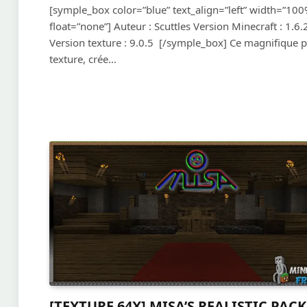
[symple_box color=”blue” text_align=”left” width=”100
float=”none”] Auteur : Scuttles Version Minecraft : 1.6.
Version texture : 9.0.5 [/symple_box] Ce magnifique 
texture, crée…
[TEXTURE 64X] MISA’S REALISTIC PACK