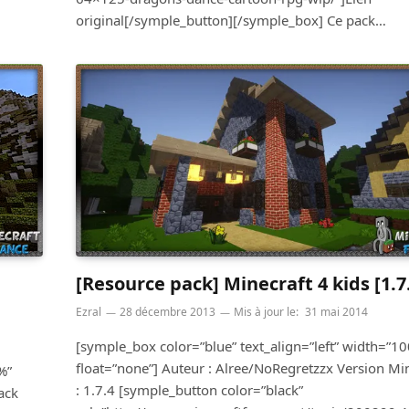
original[/symple_button][/symple_box] Ce pack…
[Resource pack] Minecraft 4 kids [1.7
Ezral
28 décembre 2013
Mis à jour le:
31 mai 2014
[symple_box color=”blue” text_align=”left” width=”1
float=”none”] Auteur : Alree/NoRegretzzx Version Mi
%”
: 1.7.4 [symple_button color=”black”
ack