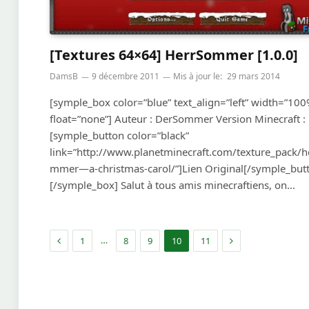
[Textures 64×64] HerrSommer [1.0.0]
DamsB
9 décembre 2011
Mis à jour le:
29 mars 2014
[symple_box color=”blue” text_align=”left” width=”100
float=”none”] Auteur : DerSommer Version Minecraft : 
[symple_button color=”black”
link=”http://www.planetminecraft.com/texture_pack/h
mmer—a-christmas-carol/”]Lien Original[/symple_but
[/symple_box] Salut à tous amis minecraftiens, on…
Précédent
Suivant
…
1
8
9
10
11