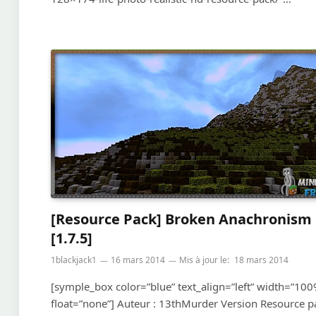
[Resource Pack] Broken Anachronism
[1.7.5]
1blackjack1
16 mars 2014
Mis à jour le:
18 mars 2014
[symple_box color=”blue” text_align=”left” width=”100
float=”none”] Auteur : 13thMurder Version Resource p