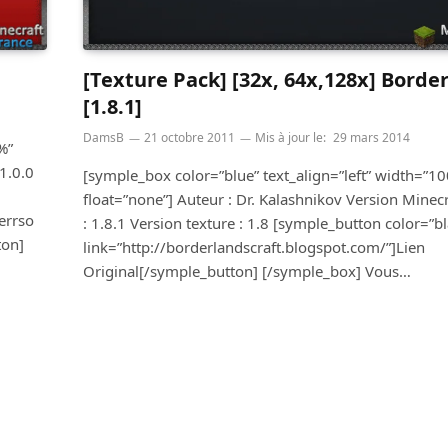
[Texture Pack] [32x, 64x,128x] Borde
[1.8.1]
DamsB
21 octobre 2011
Mis à jour le:
29 mars 2014
%”
1.0.0
[symple_box color=”blue” text_align=”left” width=”1
float=”none”] Auteur : Dr. Kalashnikov Version Minecr
errso
: 1.8.1 Version texture : 1.8 [symple_button color=”bl
ton]
link=”http://borderlandscraft.blogspot.com/”]Lien
Original[/symple_button] [/symple_box] Vous…