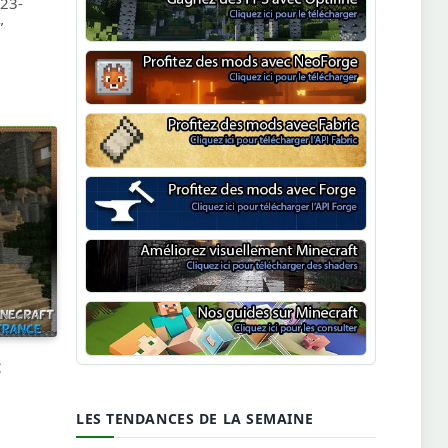
123-
”
Optifine
NeoForge
Minecraft Fabric
Minecraft Forge
Shaders Minecraft
Guide Minecraft
c
LES TENDANCES DE LA SEMAINE