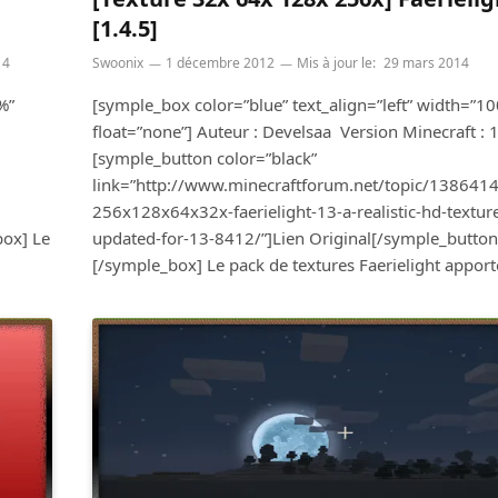
[1.4.5]
14
Swoonix
1 décembre 2012
Mis à jour le:
29 mars 2014
%”
[symple_box color=”blue” text_align=”left” width=”1
float=”none”] Auteur : Develsaa Version Minecraft : 1
[symple_button color=”black”
link=”http://www.minecraftforum.net/topic/1386414
256x128x64x32x-faerielight-13-a-realistic-hd-textur
box] Le
updated-for-13-8412/”]Lien Original[/symple_button
[/symple_box] Le pack de textures Faerielight appor