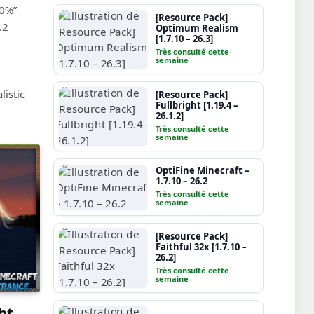
00%”
[Resource Pack]
.2
Optimum Realism
[1.7.10 – 26.3]
Très consulté cette
semaine
istic
[Resource Pack]
Fullbright [1.19.4 –
26.1.2]
Très consulté cette
semaine
OptiFine Minecraft –
1.7.10 – 26.2
Très consulté cette
semaine
[Resource Pack]
Faithful 32x [1.7.10 –
26.2]
Très consulté cette
semaine
ht