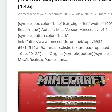
[1.4.6]
Womcataclysm
23 décembre 2012
Mis à jour le:
29 mars 20
[symple_box color=”blue” text_align=”left” width=”100
float=”none”] Auteur : Misa Version Minecraft : 1.4.6
[symple_button color=”black”
link=”http://www.minecraftforum.net/topic/69354-
64x14512w49a-misas-realistic-texture-pack-updated-
10dec2012/”]Lien Original[/symple_button][/symple_
Misa’s Realistic Pack est un…