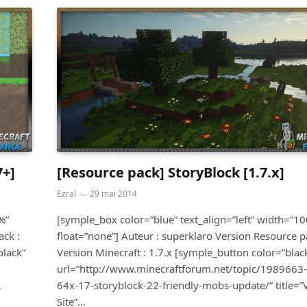
7+]
[Resource pack] StoryBlock [1.7.x]
Ezral
29 mai 2014
%”
[symple_box color=”blue” text_align=”left” width=”1
ack :
float=”none”] Auteur : superklaro Version Resource pa
black”
Version Minecraft : 1.7.x [symple_button color=”blac
url=”http://www.minecraftforum.net/topic/1989663
…
64x-17-storyblock-22-friendly-mobs-update/” title=”V
Site”…