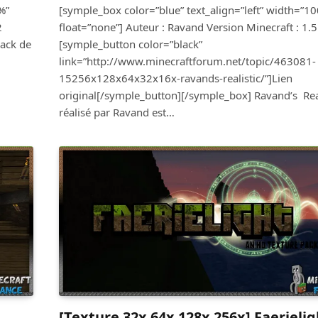
%”
[symple_box color=”blue” text_align=”left” width=”1
2
float=”none”] Auteur : Ravand Version Minecraft : 1.5
pack de
[symple_button color=”black”
link=”http://www.minecraftforum.net/topic/463081-
15256x128x64x32x16x-ravands-realistic/”]Lien
original[/symple_button][/symple_box] Ravand’s Real
réalisé par Ravand est…
[Texture 32x 64x 128x 256x] Faerielig