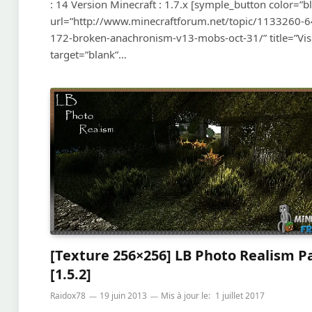
: 14 Version Minecraft : 1.7.x [symple_button color=”b
url=”http://www.minecraftforum.net/topic/1133260-6
172-broken-anachronism-v13-mobs-oct-31/” title=”Visit
target=”blank”…
[Texture 256×256] LB Photo Realism P
[1.5.2]
Raidox78
19 juin 2013
Mis à jour le:
1 juillet 2017