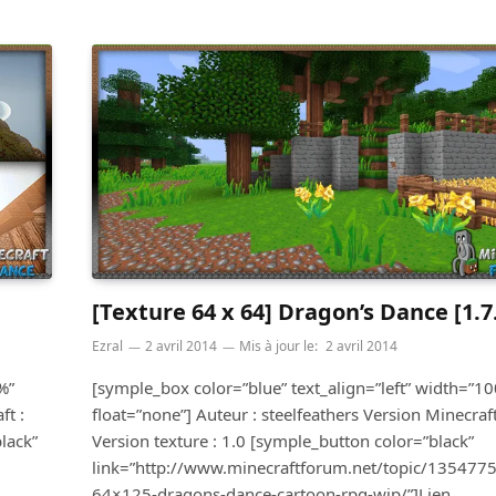
[Texture 64 x 64] Dragon’s Dance [1.7
Ezral
2 avril 2014
Mis à jour le:
2 avril 2014
%”
[symple_box color=”blue” text_align=”left” width=”1
ft :
float=”none”] Auteur : steelfeathers Version Minecraft
lack”
Version texture : 1.0 [symple_button color=”black”
link=”http://www.minecraftforum.net/topic/1354775
64×125-dragons-dance-cartoon-rpg-wip/”]Lien