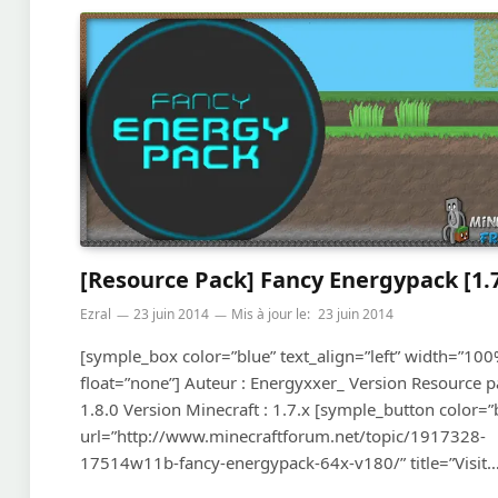
[Resource Pack] Fancy Energypack [1.
Ezral
23 juin 2014
Mis à jour le:
23 juin 2014
[symple_box color=”blue” text_align=”left” width=”100
float=”none”] Auteur : Energyxxer_ Version Resource p
1.8.0 Version Minecraft : 1.7.x [symple_button color=”
url=”http://www.minecraftforum.net/topic/1917328-
17514w11b-fancy-energypack-64x-v180/” title=”Visit