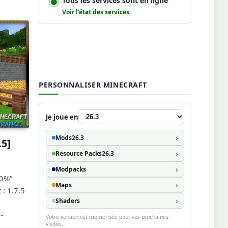
Tous les services sont en ligne
Voir l’état des services
PERSONNALISER MINECRAFT
Je joue en
Mods
26.3
.5]
Resource Packs
26.3
Modpacks
00%”
Maps
 : 1.7.5
Shaders
-
Votre version est mémorisée pour vos prochaines
visites.