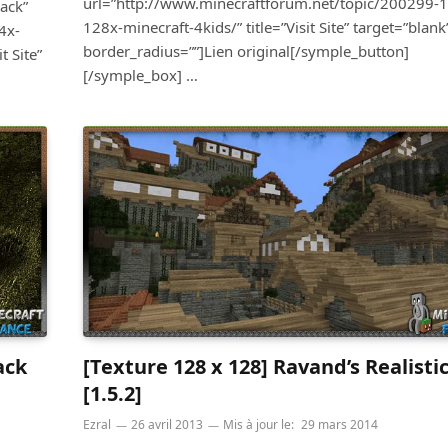
url=”http://www.minecraftforum.net/topic/200299-
lack”
128x-minecraft-4kids/” title=”Visit Site” target=”blank
4x-
border_radius=””]Lien original[/symple_button]
 Site”
[/symple_box] …
ack
[Texture 128 x 128] Ravand’s Realisti
[1.5.2]
Ezral
26 avril 2013
Mis à jour le:
29 mars 2014