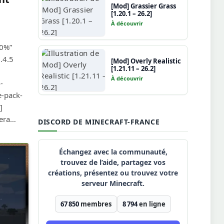
[Mod] Grassier Grass
[1.20.1 – 26.2]
À découvrir
00%”
.4.5
[Mod] Overly Realistic
[1.21.11 – 26.2]
À découvrir
-
e-pack-
]
tera…
DISCORD DE MINECRAFT-FRANCE
Échangez avec la communauté,
trouvez de l’aide, partagez vos
créations, présentez ou trouvez votre
serveur Minecraft.
67 850
membres
8 794
en ligne