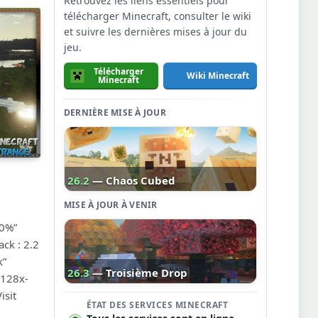
Retrouvez les liens essentiels pour
télécharger Minecraft, consulter le wiki
et suivre les dernières mises à jour du
jeu.
Télécharger
Wiki Minecraft
Minecraft
DERNIÈRE MISE À JOUR
26.2
— Chaos Cubed
MISE À JOUR À VENIR
00%”
ck : 2.2
k”
26.3
— Troisième Drop
-128x-
isit
ÉTAT DES SERVICES MINECRAFT