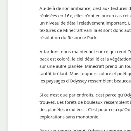
Au-delà de son ambiance, c’est aux textures d
réalisées en 16x, elles n’ont en aucun cas cet
un niveau de détail relativement important. L
textures de Minecraft Vanilla et sont donc a
résolution du Resource Pack.
Attardons-nous maintenant sur ce qui rend O
pack est coloré, le ciel détaillé et la végétat
sur une autre planète. Minecraft prend un tout 
tantôt brûlant. Mais toujours coloré et poétiq
les paysages d’Odyssey ressemblent beaucoup
Si ce n’est que par endroits, c’est parce qu’
trouvez. Les forêts de bouleaux ressemblent à c
des planètes irradiées… C’est pour cela qu’O
explorations sans monotonie.
Pour couronner le tout, Odyssey apporte avec