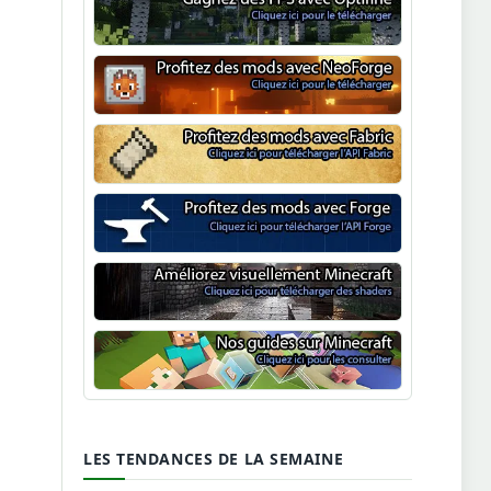
Optifine
NeoForge
Minecraft Fabric
Minecraft Forge
Shaders Minecraft
Guide Minecraft
LES TENDANCES DE LA SEMAINE