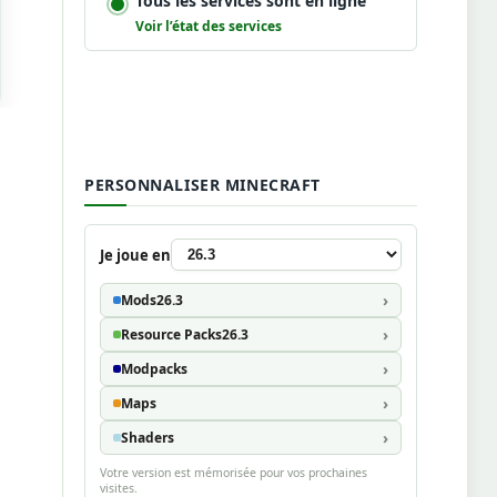
Tous les services sont en ligne
Voir l’état des services
PERSONNALISER MINECRAFT
Je joue en
Mods
26.3
Resource Packs
26.3
Modpacks
Maps
Shaders
Votre version est mémorisée pour vos prochaines
visites.