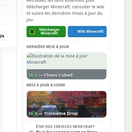
Retrouvez les liens essentiels pour
télécharger Minecraft, consulter le wiki
et suivre les dernières mises à jour du
jeu.
Télécharger
Wiki Minecraft
Minecraft
gle
DERNIÈRE MISE À JOUR
26.2
— Chaos Cubed
MISE À JOUR À VENIR
26.3
— Troisième Drop
ÉTAT DES SERVICES MINECRAFT