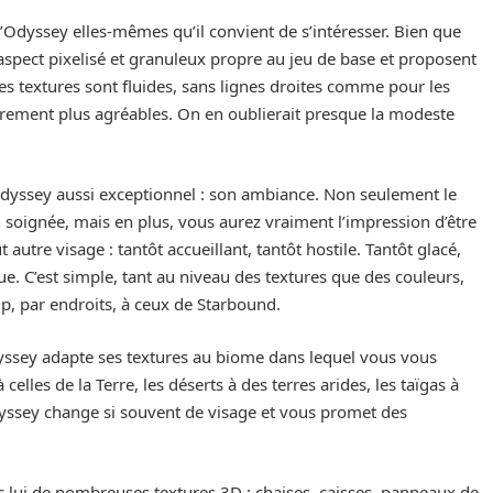
’Odyssey elles-mêmes qu’il convient de s’intéresser. Bien que
 aspect pixelisé et granuleux propre au jeu de base et proposent
es textures sont fluides, sans lignes droites comme pour les
utrement plus agréables. On en oublierait presque la modeste
dyssey aussi exceptionnel : son ambiance. Non seulement le
ion soignée, mais en plus, vous aurez vraiment l’impression d’être
autre visage : tantôt accueillant, tantôt hostile. Tantôt glacé,
ue. C’est simple, tant au niveau des textures que des couleurs,
, par endroits, à ceux de Starbound.
Odyssey adapte ses textures au biome dans lequel vous vous
elles de la Terre, les déserts à des terres arides, les taïgas à
dyssey change si souvent de visage et vous promet des
 lui de nombreuses textures 3D : chaises, caisses, panneaux de