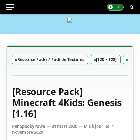
Resource Packs / Pack de Textures
[128 x 128]
Carto
[Resource Pack]
Minecraft 4Kids: Genesis
[1.16]
Par
SpookyPowa
31 mars 2020
Mis à jour le:
4
novembre 2020