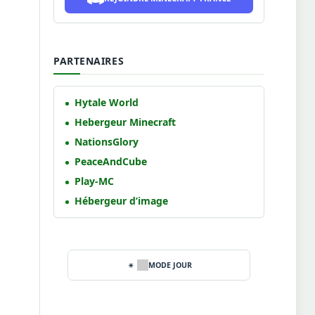
PARTENAIRES
Hytale World
Hebergeur Minecraft
NationsGlory
PeaceAndCube
Play-MC
Hébergeur d’image
MODE JOUR