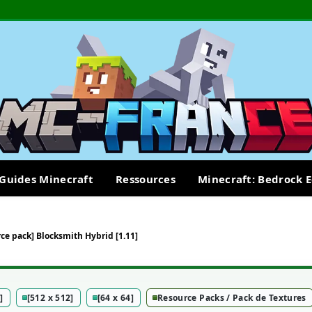
Guides Minecraft
Ressources
Minecraft: Bedrock E
ce pack] Blocksmith Hybrid [1.11]
]
[512 x 512]
[64 x 64]
Resource Packs / Pack de Textures