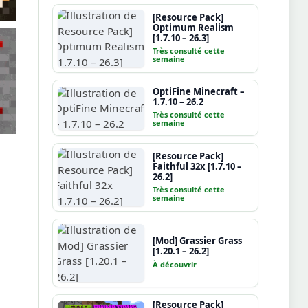
[Resource Pack]
Optimum Realism
[1.7.10 – 26.3]
Très consulté cette
semaine
OptiFine Minecraft –
1.7.10 – 26.2
Très consulté cette
semaine
[Resource Pack]
Faithful 32x [1.7.10 –
26.2]
Très consulté cette
semaine
[Mod] Grassier Grass
[1.20.1 – 26.2]
À découvrir
[Resource Pack]