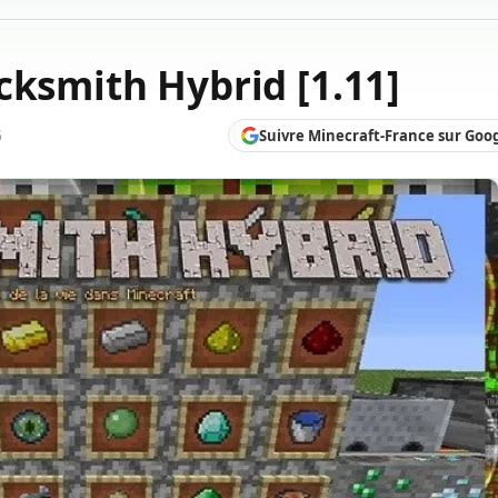
cksmith Hybrid [1.11]
Suivre Minecraft-France sur Goo
6