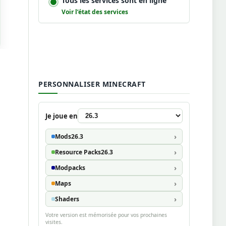
Tous les services sont en ligne
Voir l’état des services
PERSONNALISER MINECRAFT
Je joue en
Mods
26.3
Resource Packs
26.3
Modpacks
Maps
Shaders
Votre version est mémorisée pour vos prochaines
visites.