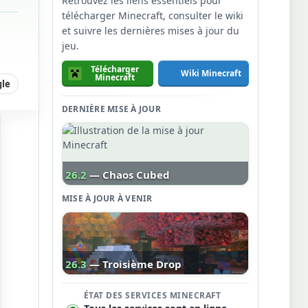
Retrouvez les liens essentiels pour
télécharger Minecraft, consulter le wiki
et suivre les dernières mises à jour du
jeu.
Télécharger
Wiki Minecraft
Minecraft
gle
DERNIÈRE MISE À JOUR
26.2
— Chaos Cubed
MISE À JOUR À VENIR
26.3
— Troisième Drop
ÉTAT DES SERVICES MINECRAFT