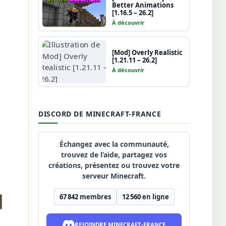
Better Animations
[1.16.5 – 26.2]
À découvrir
[Mod] Overly Realistic
[1.21.11 – 26.2]
À découvrir
DISCORD DE MINECRAFT-FRANCE
Échangez avec la communauté,
trouvez de l’aide, partagez vos
créations, présentez ou trouvez votre
serveur Minecraft.
67 842
membres
12 560
en ligne
REJOINDRE MINECRAFT-FRANCE