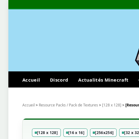
Accueil
Discord
Actualités Minecraft
Accueil
>
Resource Packs / Pack de Textures
>
[128 x 128]
>
[Resour
[128 x 128]
[16 x 16]
[256x256]
[32 x 32