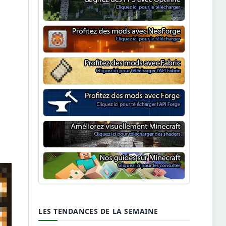
Optifine
NeoForge
Minecraft Fabric
Minecraft Forge
Shaders Minecraft
Guide Minecraft
LES TENDANCES DE LA SEMAINE