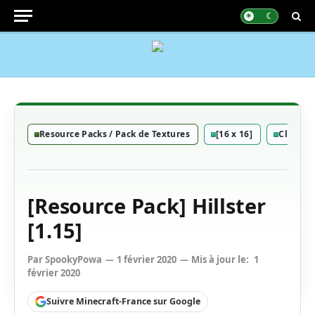
Resource Packs / Pack de Textures
[16 x 16]
Classiq
[Resource Pack] Hillster
[1.15]
Par
SpookyPowa
1 février 2020
Mis à jour le:
1
février 2020
Suivre Minecraft-France sur Google