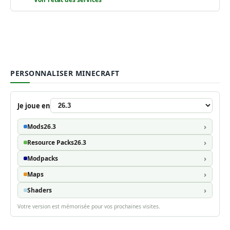
PERSONNALISER MINECRAFT
Je joue en
Mods
26.3
Resource Packs
26.3
Modpacks
Maps
Shaders
Votre version est mémorisée pour vos prochaines visites.