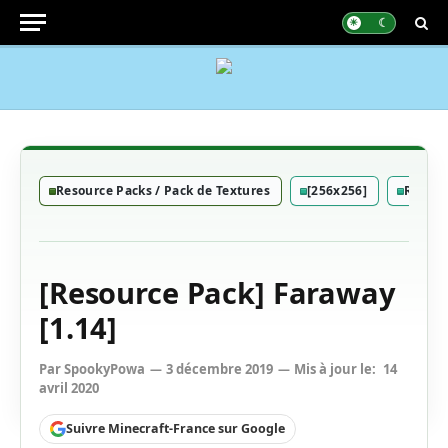
Resource Packs / Pack de Textures
[256x256]
Réalis
[Resource Pack] Faraway
[1.14]
Par
SpookyPowa
3 décembre 2019
Mis à jour le:
14
avril 2020
Suivre Minecraft-France sur Google