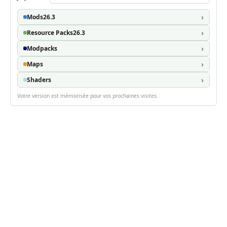
Mods
26.3
Resource Packs
26.3
Modpacks
Maps
Shaders
Votre version est mémorisée pour vos prochaines visites.