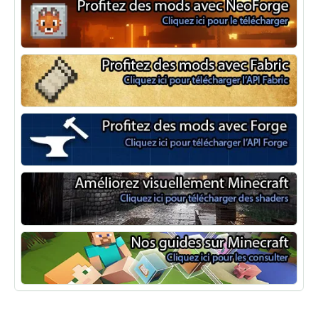
NeoForge
Minecraft Fabric
Minecraft Forge
Shaders Minecraft
Guide Minecraft