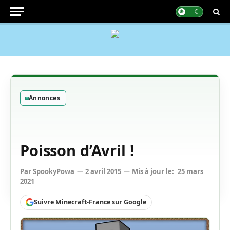
Annonces
Poisson d’Avril !
Par
SpookyPowa
2 avril 2015
Mis à jour le:
25 mars
2021
Suivre Minecraft-France sur Google