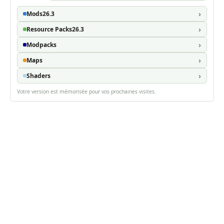
Mods
26.3
Resource Packs
26.3
Modpacks
Maps
Shaders
Votre version est mémorisée pour vos prochaines visites.