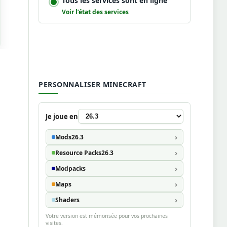
Tous les services sont en ligne
Voir l’état des services
PERSONNALISER MINECRAFT
Je joue en
Mods
26.3
Resource Packs
26.3
Modpacks
Maps
Shaders
Votre version est mémorisée pour vos prochaines
visites.