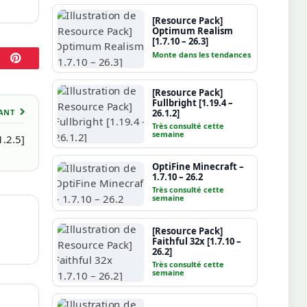
[Resource Pack]
Optimum Realism
[1.7.10 – 26.3]
Monte dans les tendances
Pinterest
[Resource Pack]
Fullbright [1.19.4 –
26.1.2]
VANT
Très consulté cette
semaine
1.2.5]
OptiFine Minecraft –
1.7.10 – 26.2
Très consulté cette
semaine
[Resource Pack]
Faithful 32x [1.7.10 –
26.2]
Très consulté cette
semaine