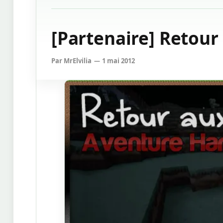
[Partenaire] Retour 
Par
MrElvilia
1 mai 2012