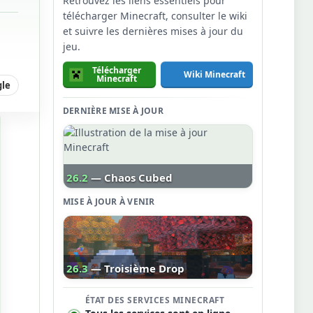
Retrouvez les liens essentiels pour
télécharger Minecraft, consulter le wiki
et suivre les dernières mises à jour du
jeu.
Télécharger
Wiki Minecraft
Minecraft
gle
DERNIÈRE MISE À JOUR
26.2
— Chaos Cubed
MISE À JOUR À VENIR
26.3
— Troisième Drop
ÉTAT DES SERVICES MINECRAFT