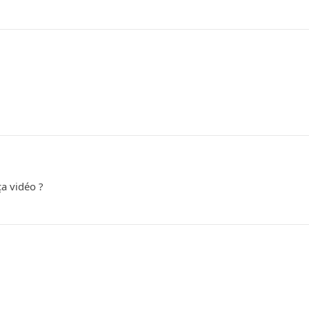
ça vidéo ?
.