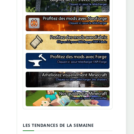
Optifine
NeoForge
Minecraft Fabric
Minecraft Forge
Shaders Minecraft
Guide Minecraft
LES TENDANCES DE LA SEMAINE