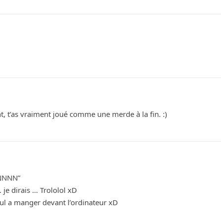
t, t’as vraiment joué comme une merde à la fin. :)
NNNNNN”
je dirais … Trololol xD
eul a manger devant l’ordinateur xD
D