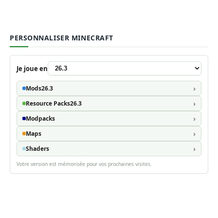
PERSONNALISER MINECRAFT
Je joue en
Mods
26.3
Resource Packs
26.3
Modpacks
Maps
Shaders
Votre version est mémorisée pour vos prochaines visites.