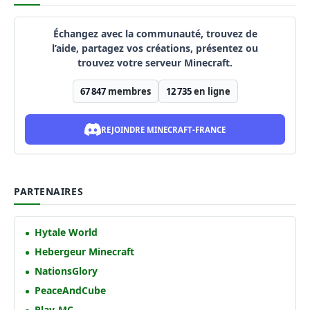
Échangez avec la communauté, trouvez de
l’aide, partagez vos créations, présentez ou
trouvez votre serveur Minecraft.
67 847
membres
12 735
en ligne
REJOINDRE MINECRAFT-FRANCE
PARTENAIRES
Hytale World
Hebergeur Minecraft
NationsGlory
PeaceAndCube
Play-MC