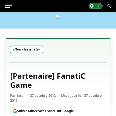
Non classifié(e)
[Partenaire] FanatiC
Game
Par
Ezral
27 octobre 2012
Mis à jour le:
27 octobre
2012
Suivre Minecraft-France sur Google