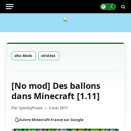
No Mods
Vidéos
[No mod] Des ballons
dans Minecraft [1.11]
Par
SpookyPowa
2 mai 2017
Suivre Minecraft-France sur Google