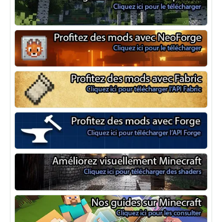
Optifine
NeoForge
Minecraft Fabric
Minecraft Forge
Shaders Minecraft