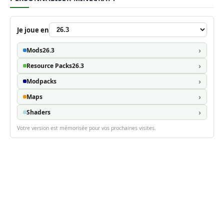
Je joue en
Mods
26.3
Resource Packs
26.3
Modpacks
Maps
Shaders
Votre version est mémorisée pour vos prochaines visites.