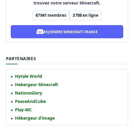
trouvez votre serveur Minecraft.
67 841
membres
3 708
en ligne
REJOINDRE MINECRAFT-FRANCE
PARTENAIRES
Hytale World
Hebergeur Minecraft
NationsGlory
PeaceAndCube
Play-MC
Hébergeur d’image