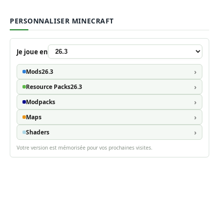
PERSONNALISER MINECRAFT
Je joue en
Mods
26.3
Resource Packs
26.3
Modpacks
Maps
Shaders
Votre version est mémorisée pour vos prochaines visites.