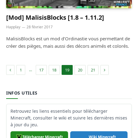
[Mod] MalisisBlocks [1.8 – 1.11.2]
Happlay
28 février 2017
MalisisBlocks est un mod d’Ordinastie vous permettant de
créer des pièges, mais aussi des décors animés et colorés.
Précédent
Suivant
…
1
17
18
19
20
21
INFOS UTILES
Retrouvez les liens essentiels pour télécharger
Minecraft, consulter le wiki et suivre les dernières mises
à jour du jeu.
Télécharger Minecraft
Wiki Minecraft