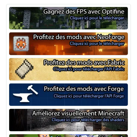
Optifine
NeoForge
Minecraft Fabric
Minecraft Forge
Shaders Minecraft