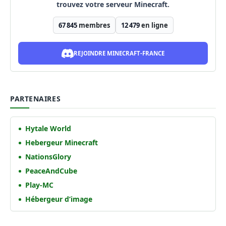
trouvez votre serveur Minecraft.
67 845
membres
12 479
en ligne
REJOINDRE MINECRAFT-FRANCE
PARTENAIRES
Hytale World
Hebergeur Minecraft
NationsGlory
PeaceAndCube
Play-MC
Hébergeur d’image