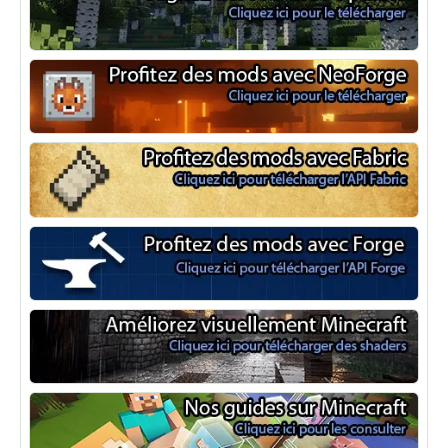
Optifine
NeoForge
Minecraft Fabric
Minecraft Forge
Shaders Minecraft