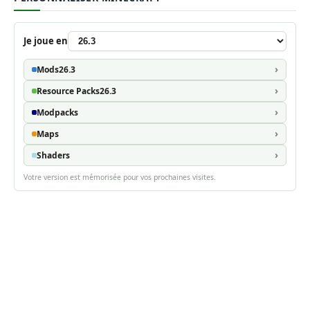
Je joue en
Mods
26.3
Resource Packs
26.3
Modpacks
Maps
Shaders
Votre version est mémorisée pour vos prochaines visites.