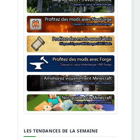
Optifine
NeoForge
Minecraft Fabric
Minecraft Forge
Shaders Minecraft
Guide Minecraft
LES TENDANCES DE LA SEMAINE