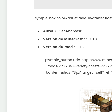
[symple_box color=”blue” fade_in=”false” float
Auteur
: SanAndreasP
Version de Minecraft
: 1.7.10
Version du mod
: 1.1.2
[symple_button url=”http://www.mine
mods/2227062-variety-chests-v-1-7-10
border_radius=”3px” target=”self” rel=