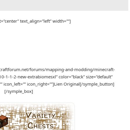
=”center” text_align=”left” width=””]
craftforum.net/forums/mapping-and-modding/minecraft-
-1-1-2-new-extrabiomesxl” color=”black” size=”default”
”” icon_left=”” icon_right=””]Lien Original[/symple_button]
[/symple_box]