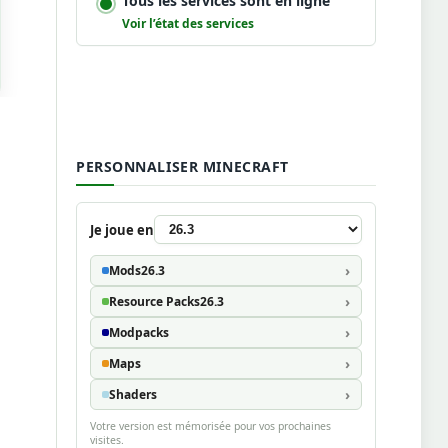
Tous les services sont en ligne
Voir l’état des services
PERSONNALISER MINECRAFT
Je joue en
Mods
26.3
Resource Packs
26.3
Modpacks
Maps
Shaders
Votre version est mémorisée pour vos prochaines
visites.