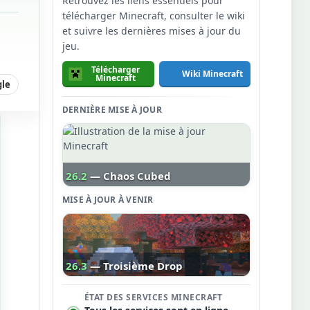
Retrouvez les liens essentiels pour
télécharger Minecraft, consulter le wiki
et suivre les dernières mises à jour du
jeu.
Télécharger
Wiki Minecraft
Minecraft
gle
DERNIÈRE MISE À JOUR
26.2
— Chaos Cubed
MISE À JOUR À VENIR
26.3
— Troisième Drop
ÉTAT DES SERVICES MINECRAFT