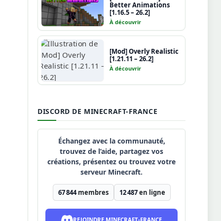
Better Animations
[1.16.5 – 26.2]
À découvrir
[Mod] Overly Realistic
[1.21.11 – 26.2]
À découvrir
DISCORD DE MINECRAFT-FRANCE
Échangez avec la communauté,
trouvez de l’aide, partagez vos
créations, présentez ou trouvez votre
serveur Minecraft.
67 844
membres
12 487
en ligne
REJOINDRE MINECRAFT-FRANCE