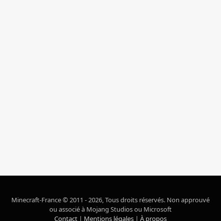
Minecraft-France © 2011 - 2026, Tous droits réservés. Non approuvé
ou associé à Mojang Studios ou Microsoft
Contact
|
Mentions légales
|
À propos