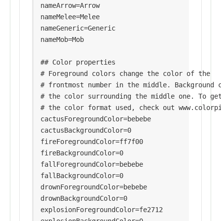
nameArrow=Arrow

nameMelee=Melee

nameGeneric=Generic

nameMob=Mob

## Color properties

# Foreground colors change the color of the

# frontmost number in the middle. Background c
# the color surrounding the middle one. To get
# the color format used, check out www.colorpi
cactusForegroundColor=bebebe

cactusBackgroundColor=0

fireForegroundColor=ff7f00

fireBackgroundColor=0

fallForegroundColor=bebebe

fallBackgroundColor=0

drownForegroundColor=bebebe

drownBackgroundColor=0

explosionForegroundColor=fe2712
