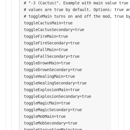
# "-3 (Cactus)". Example with main value true 
# values are true by default. Options: true an
# toggleMain turns on and off the mod, true by
toggleCactusMain=true

toggleCactusSecondary=true

toggleFireMain=true

toggleFireSecondary=true

toggleFallMain=true

toggleFallSecondary=true

toggleDrownMain=true

toggleDrownSecondary=true

toggleHealingMain=true

toggleHealingSecondary=true

toggleExplosionMain=true

toggleExplosionSecondary=true

toggleMagicMain=true

toggleMagicSecondary=true

toggleMobMain=true

toggleMobSecondary=true

toggleStarvationMain=true
