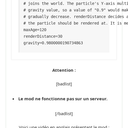
# joins the world. The particle's Y-axis multi
# gravity value, so a value of "0.9" would mak
# gradually decrease. renderDistance decides a
# the particle should be rendered at. It is me
maxAge=120

renderDistance=30

gravity=0.9800000190734863
Attention :
[badlist]
Le mod ne fonctionne pas sur un serveur.
[/badlist]
Voici une vidéo en anglais présentant le mod :