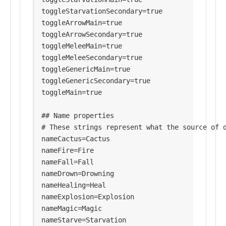
toggleStarvationSecondary=true

toggleArrowMain=true

toggleArrowSecondary=true

toggleMeleeMain=true

toggleMeleeSecondary=true

toggleGenericMain=true

toggleGenericSecondary=true

toggleMain=true

## Name properties

# These strings represent what the source of d
nameCactus=Cactus

nameFire=Fire

nameFall=Fall

nameDrown=Drowning

nameHealing=Heal

nameExplosion=Explosion

nameMagic=Magic

nameStarve=Starvation
