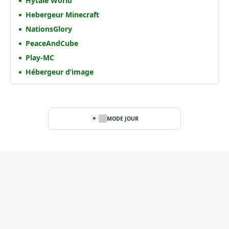
Hytale World
Hebergeur Minecraft
NationsGlory
PeaceAndCube
Play-MC
Hébergeur d’image
MODE JOUR