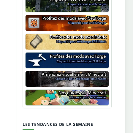
Optifine
NeoForge
Minecraft Fabric
Minecraft Forge
Shaders Minecraft
Guide Minecraft
LES TENDANCES DE LA SEMAINE