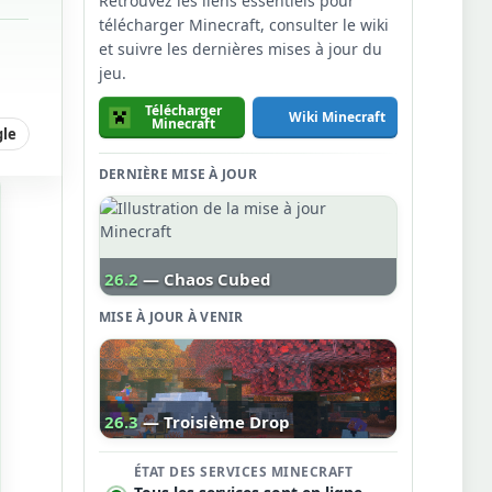
Retrouvez les liens essentiels pour
télécharger Minecraft, consulter le wiki
et suivre les dernières mises à jour du
jeu.
Télécharger
Wiki Minecraft
Minecraft
gle
DERNIÈRE MISE À JOUR
26.2
— Chaos Cubed
MISE À JOUR À VENIR
26.3
— Troisième Drop
ÉTAT DES SERVICES MINECRAFT