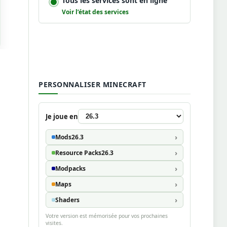
Tous les services sont en ligne
Voir l’état des services
PERSONNALISER MINECRAFT
Je joue en
Mods
26.3
Resource Packs
26.3
Modpacks
Maps
Shaders
Votre version est mémorisée pour vos prochaines
visites.