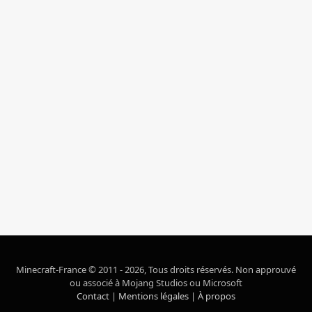
Minecraft-France © 2011 - 2026, Tous droits réservés. Non approuvé
ou associé à Mojang Studios ou Microsoft
Contact
|
Mentions légales
|
À propos