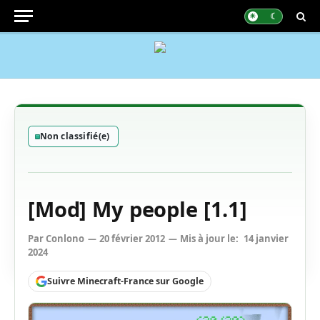
Non classifié(e)
[Mod] My people [1.1]
Par
Conlono
20 février 2012
Mis à jour le:
14 janvier
2024
Suivre Minecraft-France sur Google