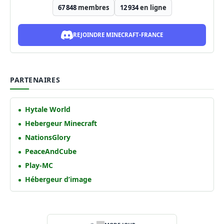
67 848
membres
12 934
en ligne
REJOINDRE MINECRAFT-FRANCE
PARTENAIRES
Hytale World
Hebergeur Minecraft
NationsGlory
PeaceAndCube
Play-MC
Hébergeur d’image