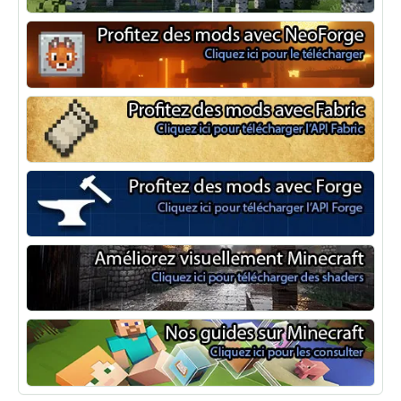
Optifine
NeoForge
Minecraft Fabric
Minecraft Forge
Shaders Minecraft
Guide Minecraft