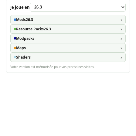
Je joue en
Mods
26.3
Resource Packs
26.3
Modpacks
Maps
Shaders
Votre version est mémorisée pour vos prochaines visites.