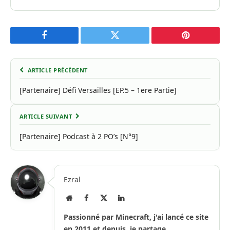
Facebook
Twitter
Pinterest
ARTICLE PRÉCÉDENT
[Partenaire] Défi Versailles [EP.5 – 1ere Partie]
ARTICLE SUIVANT
[Partenaire] Podcast à 2 PO’s [N°9]
Ezral
Site
Facebook
X
LinkedIn
Internet
(Twitter)
Passionné par Minecraft, j'ai lancé ce site
en 2011 et depuis, je partage