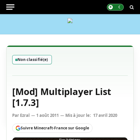
Non classifié(e)
[Mod] Multiplayer List
[1.7.3]
Par
Ezral
1 août 2011
Mis à jour le:
17 avril 2020
Suivre Minecraft-France sur Google