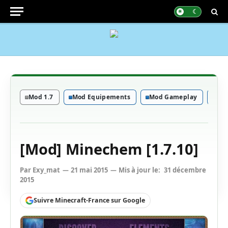
Mod 1.7
Mod Equipements
Mod Gameplay
Mod
[Mod] Minechem [1.7.10]
Par
Exy_mat
21 mai 2015
Mis à jour le:
31 décembre
2015
Suivre Minecraft-France sur Google