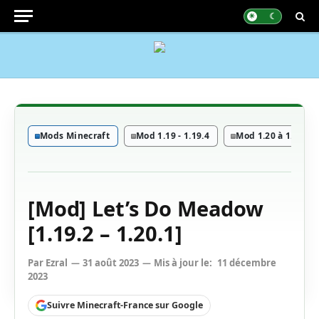
Mods Minecraft
Mod 1.19 - 1.19.4
Mod 1.20 à 1.20.6
[Mod] Let’s Do Meadow
[1.19.2 – 1.20.1]
Par
Ezral
31 août 2023
Mis à jour le:
11 décembre
2023
Suivre Minecraft-France sur Google