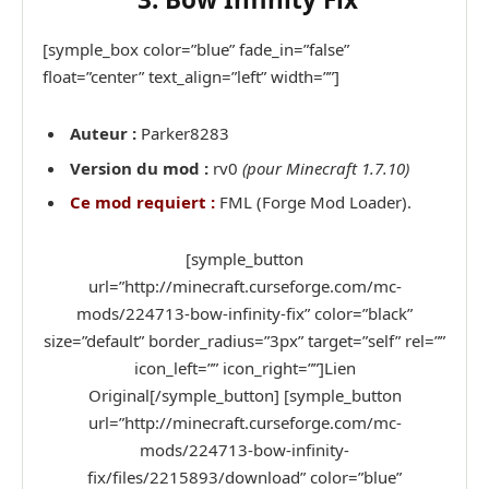
[symple_box color=”blue” fade_in=”false”
float=”center” text_align=”left” width=””]
Auteur :
Parker8283
Version du mod :
rv0
(pour Minecraft 1.7.10)
Ce mod requiert :
FML (Forge Mod Loader).
[symple_button
url=”http://minecraft.curseforge.com/mc-
mods/224713-bow-infinity-fix” color=”black”
size=”default” border_radius=”3px” target=”self” rel=””
icon_left=”” icon_right=””]Lien
Original[/symple_button] [symple_button
url=”http://minecraft.curseforge.com/mc-
mods/224713-bow-infinity-
fix/files/2215893/download” color=”blue”