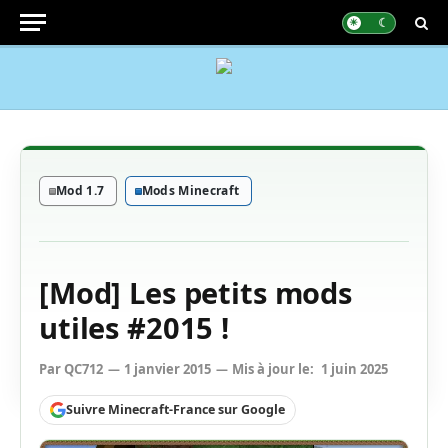
Mod 1.7
Mods Minecraft
[Mod] Les petits mods
utiles #2015 !
Par
QC712
1 janvier 2015
Mis à jour le:
1 juin 2025
Suivre Minecraft-France sur Google