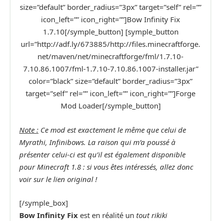
size=”default” border_radius=”3px” target=”self” rel=””
icon_left=”” icon_right=””]Bow Infinity Fix
1.7.10[/symple_button] [symple_button
url=”http://adf.ly/673885/http://files.minecraftforge.
net/maven/net/minecraftforge/fml/1.7.10-
7.10.86.1007/fml-1.7.10-7.10.86.1007-installer.jar”
color=”black” size=”default” border_radius=”3px”
target=”self” rel=”” icon_left=”” icon_right=””]Forge
Mod Loader[/symple_button]
Note :
Ce mod est exactement le même que celui de
Myrathi, Infinibows. La raison qui m’a poussé à
présenter celui-ci est qu’il est également disponible
pour Minecraft 1.8 : si vous êtes intéressés, allez donc
voir sur le lien original !
[/symple_box]
Bow Infinity Fix
est en réalité un
tout rikiki