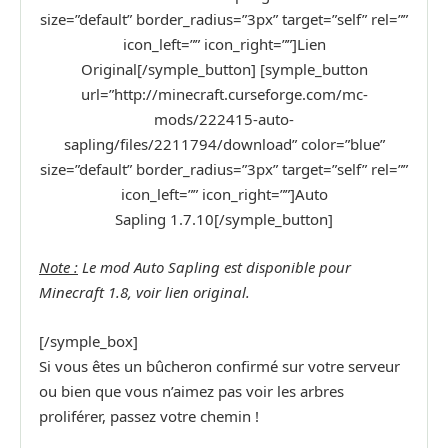
size=”default” border_radius=”3px” target=”self” rel=””
icon_left=”” icon_right=””]Lien
Original[/symple_button] [symple_button
url=”http://minecraft.curseforge.com/mc-
mods/222415-auto-
sapling/files/2211794/download” color=”blue”
size=”default” border_radius=”3px” target=”self” rel=””
icon_left=”” icon_right=””]Auto
Sapling 1.7.10[/symple_button]
Note :
Le mod Auto Sapling est disponible pour
Minecraft 1.8, v
oir lien original.
[/symple_box]
Si vous êtes un bûcheron confirmé sur votre serveur
ou bien que vous n’aimez pas voir les arbres
proliférer, passez votre chemin !