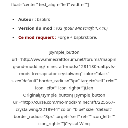
float=”center” text_align=”left” width=””]
Auteur :
bspkrs
Version du mod :
r02
(pour Minecraft 1.7.10)
Ce mod requiert :
Forge + bspkrsCore.
[symple_button
url=”http://www.minecraftforum.net/forums/mappin
g-and-modding/minecraft-mods/1281180-daftpvfs-
mods-treecapitator-crystalwing” color=”black”
size=”default” border_radius=”3px” target=”self” rel=””
icon_left=”” icon_right=””]Lien
Original[/symple_button] [symple_button
url=”http://curse.com/mc-mods/minecraft/225567-
crystalwing/2218944″ color=”blue” size=”default”
border_radius=”3px” target=”self” rel=”” icon_left=””
icon_right=””]Crystal Wing