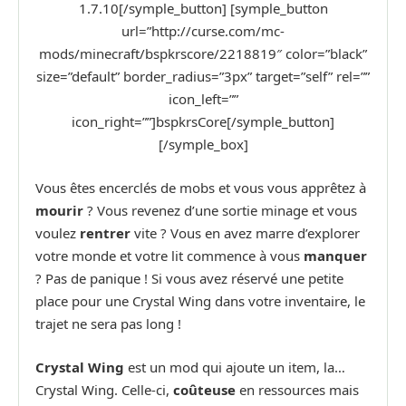
1.7.10[/symple_button] [symple_button
url=”http://curse.com/mc-
mods/minecraft/bspkrscore/2218819″ color=”black”
size=”default” border_radius=”3px” target=”self” rel=””
icon_left=””
icon_right=””]bspkrsCore[/symple_button]
[/symple_box]
Vous êtes encerclés de mobs et vous vous apprêtez à
mourir
? Vous revenez d’une sortie minage et vous
voulez
rentrer
vite ? Vous en avez marre d’explorer
votre monde et votre lit commence à vous
manquer
? Pas de panique ! Si vous avez réservé une petite
place pour une Crystal Wing dans votre inventaire, le
trajet ne sera pas long !
Crystal Wing
est un mod qui ajoute un item, la…
Crystal Wing. Celle-ci,
coûteuse
en ressources mais