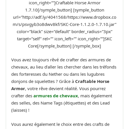
icon_right=””]Craftable Horse Armor
1.7.10[/symple_button] [symple_button
url=”http://adf.ly/4041568/https://www.dropbox.co
m/s/psvgyb3o8dwv8kf/SKC-Core-1.1.2.0-1.7.10.jar”
color=”black” size=”default” border_radius=”3px”
target=”self” rel=”” icon_left=”” icon_right=””]SKC
Core[/symple_button] [/symple_box]
Vous avez toujours rêvé de crafter des armures de
chevaux, au lieu d’aller les chercher dans les tréfonds
des forteresses du Nether ou dans les lugubres
donjons de squelettes ? Grâce à
Craftable Horse
Armor
, votre rêve devient réalité. Vous pourrez
crafter des
armures de chevaux
, mais également
des selles, des Name Tags (étiquettes) et des Lead
(laisses) !
Vous aurez également le choix entre des crafts de