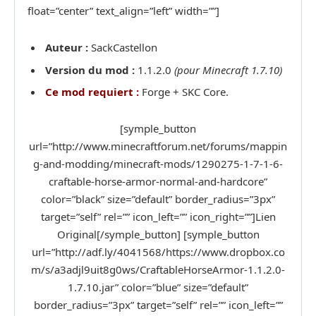
float=”center” text_align=”left” width=””]
Auteur :
SackCastellon
Version du mod :
1.1.2.0
(pour Minecraft 1.7.10)
Ce mod requiert :
Forge + SKC Core.
[symple_button
url=”http://www.minecraftforum.net/forums/mappin
g-and-modding/minecraft-mods/1290275-1-7-1-6-
craftable-horse-armor-normal-and-hardcore”
color=”black” size=”default” border_radius=”3px”
target=”self” rel=”” icon_left=”” icon_right=””]Lien
Original[/symple_button] [symple_button
url=”http://adf.ly/4041568/https://www.dropbox.co
m/s/a3adjl9uit8g0ws/CraftableHorseArmor-1.1.2.0-
1.7.10.jar” color=”blue” size=”default”
border_radius=”3px” target=”self” rel=”” icon_left=””